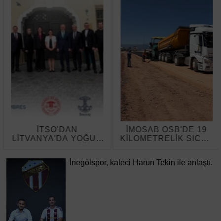
İMOSAB OSB'DE 19
İstanbul Boğazı Yoğun
KİLOMETRELİK SICAK
Sis Nedeniyle Gemi
ASFALT ÇALIŞMASI
Trafiğine Kapatıldı
BAŞLADI
İnegölspor, kaleci Harun Tekin ile anlaştı.