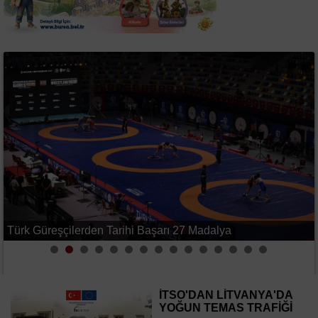
Başlık
2
Galatasaray Rennes ile 3-3 Berabere Kaldı
İTSO'DAN LİTVANYA'DA
YOĞUN TEMAS TRAFİĞİ