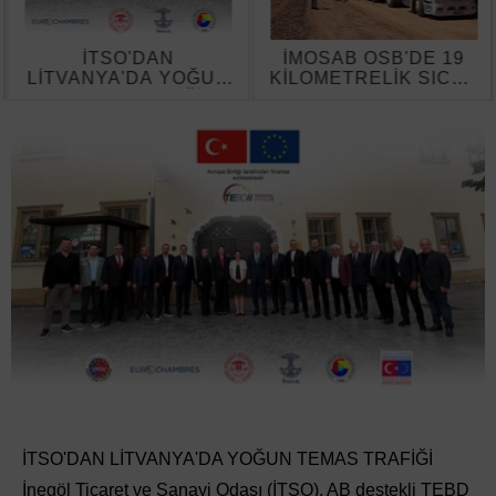
İMOSAB OSB'DE 19
İstanbul Boğazı Yoğun
KİLOMETRELİK SICAK
Sis Nedeniyle Gemi
ASFALT ÇALIŞMASI
Trafiğine Kapatıldı
BAŞLADI
İTSO'DAN LİTVANYA'DA YOĞUN TEMAS TRAFİĞİ
İnegöl Ticaret ve Sanayi Odası (İTSO), AB destekli TEBD