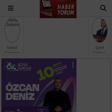
İsmail
Şerif
Özdemir
Gürbaş
FİLİSTİN
Yüzüne
GAZZE
Fener
KUDÜS-
Tutulmuş
Ü
Tavşanlar
ŞERİF
Ülkesi
MÜDAFAASI