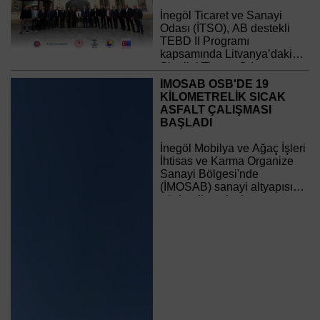
İnegöl Ticaret ve Sanayi
Odası (İTSO), AB destekli
TEBD II Programı
kapsamında Litvanya’daki
Siauliai Ticaret Odası
ortaklığıyla yürüttüğü “Dijital
İMOSAB OSB'DE 19
Bağlantı” projesi
KİLOMETRELİK SICAK
çerçevesinde Litvanya’da
ASFALT ÇALIŞMASI
kapsamlı bir program
BAŞLADI
gerçekleştirdi.
İnegöl Mobilya ve Ağaç İşleri
İhtisas ve Karma Organize
Sanayi Bölgesi'nde
(İMOSAB) sanayi altyapısını
güçlendirecek ulaşım
yatırımlarında önemli bir
aşamaya geçildi.