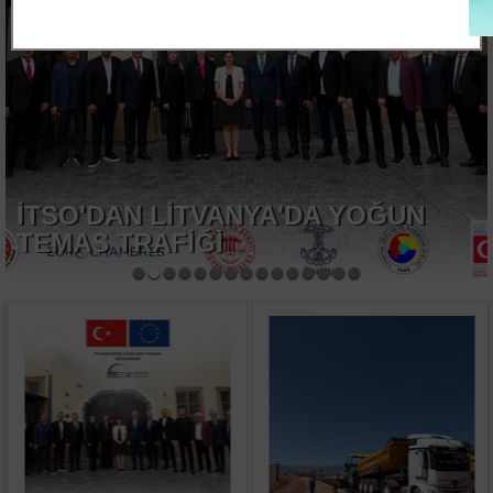
İMOSAB OSB'DE 19 KİLOMETRELİK
SICAK ASFALT ÇALIŞMASI
BAŞLADI