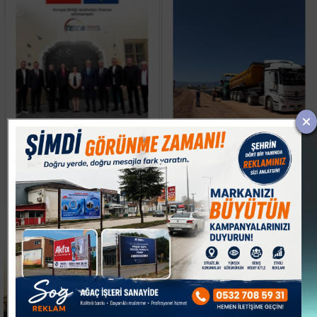
İMOSAB OSB'DE 19
İstanbul Boğazı Yoğun
KİLOMETRELİK SICAK
Sis Nedeniyle Gemi
ASFALT ÇALIŞMASI
Trafiğine Kapatıldı
BAŞLADI