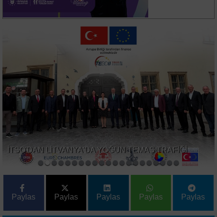
İMOSAB OSB'DE 19 KİLOMETRELİK SICAK ASFALT
ÇALIŞMASI BAŞLADI
Paylas
Paylas
Paylas
Paylas
Paylas