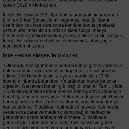
çeken Çözüm Merkezinde
İnegöl Belediyesi 153 ihbar hattını arayarak bir sorununu
bildiren Erkan Şimşek isimli vatandaş, yaptığı ihbarın
üzerinden çok kısa süre sonra kendine dönüş yapılarak
çözüm üretilmesinin ardından kişisel sosyal medya
hesabından yazdığı teşekkür yazısıyla dikkat çekti. Şimşek,
İnegöl Belediyesi´ne hızlı ve etkili hizmet anlayışı için
teşekkürlerini sundu.
İŞTE ERKAN ŞİMŞEK´İN O YAZISI
?Oturduğumuz apartmanın bodrum katına girmiş yardım ve
bakıma muhtaç uyuz olmuş bir köpeğin çaresizliğini fark
edince 153 Destek hattını arayarak yardım için 23.30
itibariyle ihbarda bulundum. Ve ardından büyük bir şoka
uğradım. Gerçekten inanılır gibi değildi olanlar. Tam 1 yâda
1,5 dakika içerisinde ihbar merkezindeki görevli arkadaşın
beni bilgilendiren mesajının telefonuma düşmesiyle Hayvan
barınağındaki nöbetçi görevli arkadaşların ekipmanlarıyla
kapıya gelmesi 3 dakikayı bulmadı ve hayvanı bulunduğu
yerden ona zarar vermeden çıkartıp sağlık merkezine
götürülmek üzere arabaya bindirmeleri 5. dakikada
gerçekleşti. Bütün bunlar o kadar hızlı sessiz ve güzel
gerçekleşti ki yemin ediyorum ben bir yandan, az evvel