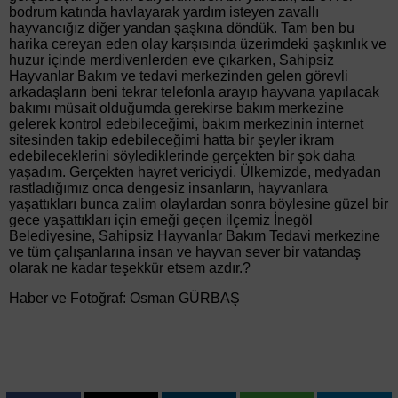
bodrum katında havlayarak yardım isteyen zavallı
hayvancığız diğer yandan şaşkına döndük. Tam ben bu
harika cereyan eden olay karşısında üzerimdeki şaşkınlık ve
huzur içinde merdivenlerden eve çıkarken, Sahipsiz
Hayvanlar Bakım ve tedavi merkezinden gelen görevli
arkadaşların beni tekrar telefonla arayıp hayvana yapılacak
bakımı müsait olduğumda gerekirse bakım merkezine
gelerek kontrol edebileceğimi, bakım merkezinin internet
sitesinden takip edebileceğimi hatta bir şeyler ikram
edebileceklerini söylediklerinde gerçekten bir şok daha
yaşadım. Gerçekten hayret vericiydi. Ülkemizde, medyadan
rastladığımız onca dengesiz insanların, hayvanlara
yaşattıkları bunca zalim olaylardan sonra böylesine güzel bir
gece yaşattıkları için emeği geçen ilçemiz İnegöl
Belediyesine, Sahipsiz Hayvanlar Bakım Tedavi merkezine
ve tüm çalışanlarına insan ve hayvan sever bir vatandaş
olarak ne kadar teşekkür etsem azdır.?
Haber ve Fotoğraf: Osman GÜRBAŞ