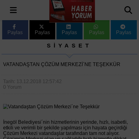
Paylas
Paylas
Paylas
Paylas
Paylas
SİYASET
VATANDAŞTAN ÇÖZÜM MERKEZI´NE TEŞEKKÜR
Tarih: 13.12.2018 12:57:42
0 Yorum
İnegöl Belediyesi´nin hizmetlerinin yerinde, hızlı, isabetli,
etkili ve verimli bir şekilde yapılması için hayata geçirdiği
Çözüm Merkezi vatandaşlar tarafından tam not alıyor.
Çözümün Merkezi olan ve sağladığı hızlı hizmetle dikkat