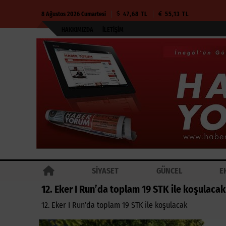
8 Ağustos 2026 Cumartesi
47,68 TL
55,13 TL
HAKKIMIZDA
İLETIŞIM
SİYASET
GÜNCEL
E
12. Eker I Run’da toplam 19 STK ile koşulacak
12. Eker I Run’da toplam 19 STK ile koşulacak