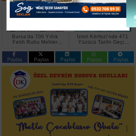
Bursa'da 700 Yıllık
İzmit Körfezi'nde 471
Fetih Ruhu Mehter
Yüzücü Tarihi Geçiş
Konserleriyle
Yaptı
Canlanıyor
Paylas
Paylas
Paylas
Paylas
Paylas