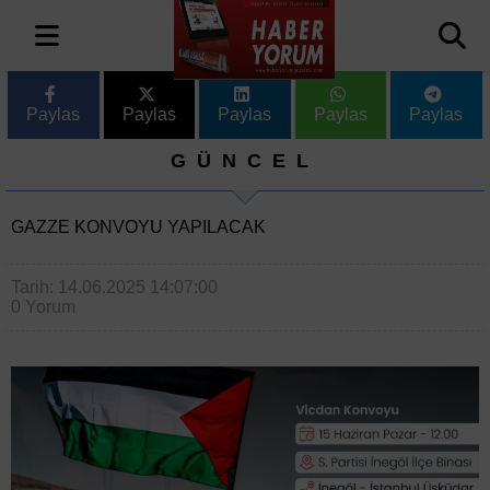
Paylas
Paylas
Paylas
Paylas
Paylas
GÜNCEL
GAZZE KONVOYU YAPILACAK
Tarih: 14.06.2025 14:07:00
0 Yorum