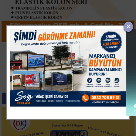
14. TAYK-Eker
Kocaeli Körfez'de
Olympos Regatta'da İlk
Zincirleme Kaza:
Günün Kazananı Team
Sürücüler Kazayı
Nautique Yachting Oldu
Yarasız Atlattı
Paylas
Paylas
Paylas
Paylas
Paylas