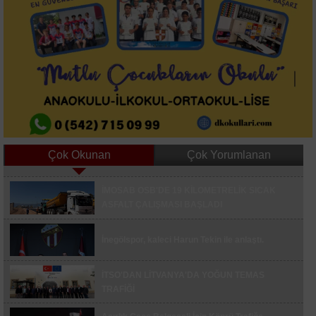
Çok Okunan
Çok Yorumlanan
Asırlık Gece Belgeseli İçin 15 Temmuz Şehitler
İMOSAB OSB'DE 19 KİLOMETRELİK SICAK
Köprüsü Trafiğe Kapatılacak
ASFALT ÇALIŞMASI BAŞLADI
Düğünde Oyun Havası Tartışması Bıçaklı
Kavgaya Dönüştü 3 Yaralı
İnegölspor, kaleci Harun Tekin ile anlaştı.
İnegöl'de Otomobil Şarampole Yuvarlandı, 3 Kişi
Yaralandı
İTSO'DAN LİTVANYA'DA YOĞUN TEMAS
TRAFİĞİ
Bursa'da ters yön kazası: 7 yaralı