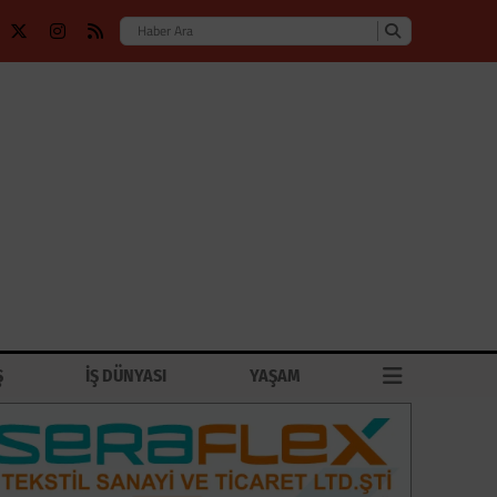
Ş
İŞ DÜNYASI
YAŞAM