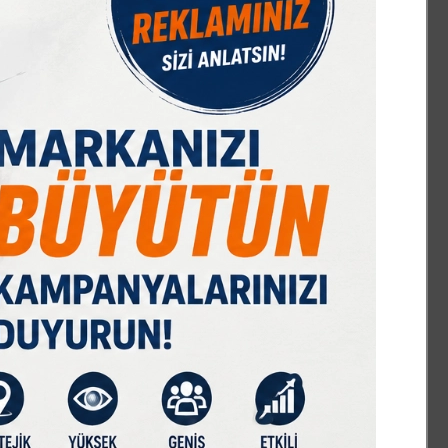
IST 100
DOLAR
EURO
GRAM ALTIN
Ç. ALTIN
17561,61
47,70
55,17
6667,25
10667,52
%-0,24
% 0,17
% 0,30
% 2,70
% 2,33