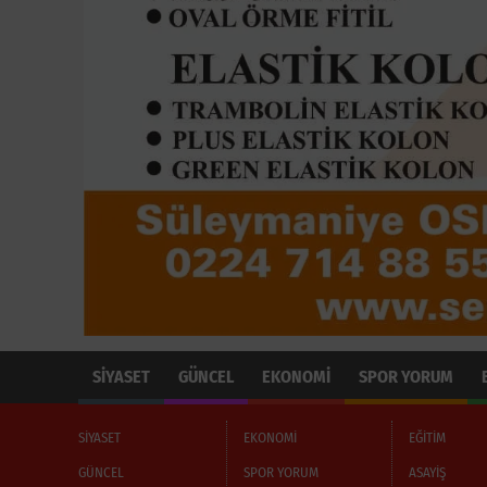
SİYASET
GÜNCEL
EKONOMİ
SPOR YORUM
SİYASET
EKONOMİ
EĞİTİM
GÜNCEL
SPOR YORUM
ASAYİŞ