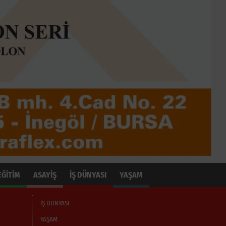
EĞİTİM
ASAYİŞ
İŞ DÜNYASI
YAŞAM
İŞ DÜNYASI
YAŞAM