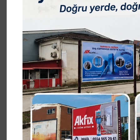
ASAYİŞ
5.06.2026 03:27:07
0
Paylas
Paylas
Bursa’da aileler arasında çıkan kavga büyüdü. Bıçakların 
Olay, merkez Osmangazi ilçesi Soğanlı Mahallesi’nde me
dolayı tartışma çıktı. Çıkan tartışma, kısa sürede ailele
yerine çok sayıda polis ve sağlık ekibi sevk edildi. Ekipl
yaralanırken, Resul K. (30) ve Emre A. da yaralandı. Yara
hastaneye kaldırıldı. Karnından ve bacağından yaralana
edilen Hakan A.’nın hayati tehlikesinin bulunduğu öğrenil
Olayla ilgili tahkikat başlatıldı.