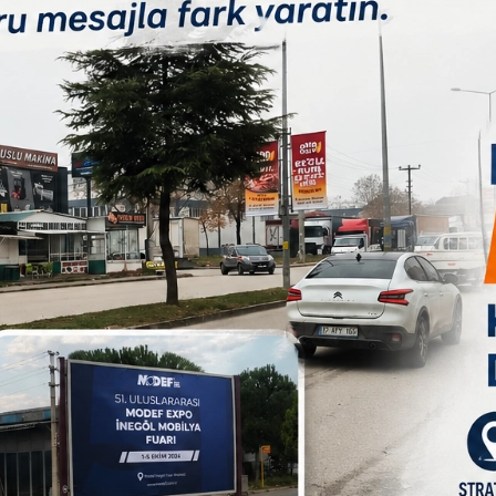
Paylas
Paylas
Paylas
çekildiği kavgada, 1’i ağır 3 kişi yaralandı.
ydana geldi. İki grup arasında henüz bilinmeyen bir sebepten
rin de dahil olmasıyla kavgaya dönüştü. İhbar üzerine olay
B
er, kavgayı güçlükle ayırdı. Olayda Hakan A. (32) ağır
lılar, olay yerinde yapılan ilk müdahalelerinin ardından
rak Bursa Yüksek İhtisas Eğitim ve Araştırma Hastanesi’ne sevk
di.