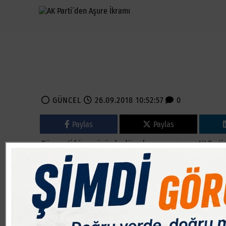
GÜNCEL
26.09.2018 10:52:57
0
Paylas
Paylas
Dün parti binası önünde düzenlenen programa AK Parti Bu
Taban, AK Parti İlçe Başkanı Mustafa Ersan, AK Parti İlçe 
parti üyeleri ile vatandaşlar katılım gösterdiler.
ÖRF VE ADETLERİMİZİ YENİ NESİLLERE AKTARMALIYIZ
İkramların ardından bir açıklama yapan AK Parti İlçe B
gününe daha erişmenin mutluluğunu yaşıyoruz. Muharrem
bu mukaddes ayın onuncu günüdür. Muharrem ayı Kur´an-ı