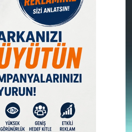
IST 100
DOLAR
EURO
GRAM ALTIN
Ç. ALTIN
7580,79
47,59
55,02
6538,12
10424,01
%0,31
% 0,06
% 0,04
% 0,66
% 2,02