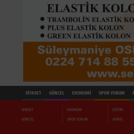
SİYASET
GÜNCEL
EKONOMİ
SPOR YORUM
SİYASET
EKONOMİ
EĞİTİM
GÜNCEL
SPOR YORUM
ASAYİŞ