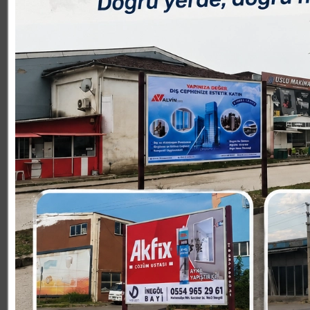
duayı aşure gününde kabul etmiştir. Biliyoruz ki aşure
yaşananlar ve bugün için nakledilen rivayetler aşure gü
önemli bir yere sahiptir. Günümüzde örf ve adetlerimiz
ettiğini düşünüyoruz. Örf, adet ve gelenekler bir toplumu
verebildiğimiz sürece hedefi olan, kişiliği sağlam nesill
birlikteliğin ve sevginin ifadesidir. Halkımıza böyle de
ve beraberliğe dikkat çekmek istedik. Bolluk ve bereke
İslam âlemince sağlık, huzur, barış içerisinde geçmesini,
Haber ve Fotoğraf: Osman GÜRBAŞ