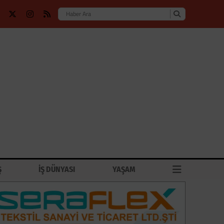
Ş
İŞ DÜNYASI
YAŞAM