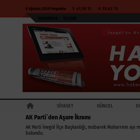
6 Ağustos 2026 Perşembe
47,59 TL
55,02 TL
HAKKIMIZDA
İLETIŞIM
SİYASET
GÜNCEL
E
AK Parti´den Aşure İkramı
AK Parti İnegöl İlçe Başkanlığı, mübarek Muharrem ayı m
bulundu.