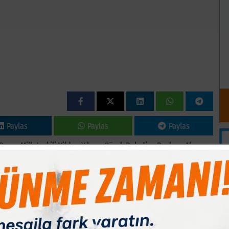
Paylas
Paylas
Paylas
rsa Milletvekili Vildan Yılmaz Gürel, Belediye Başkanı Alper
Kadın Kolları ve Gençlik Kolları başkanları, ilçe yönetimi ve
aşkanı Mustafa Ersan, ?Bu sene de Muharrem ayına ve bir aşure
 ayına girmemiz ile birlikte en önemli gün sayılan aşure günü
 Kerim´de kıymet verilen dört aydan biridir. Allah (CC), birçok