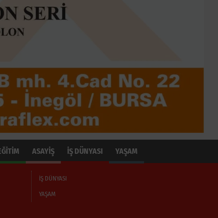
EĞİTİM
ASAYİŞ
İŞ DÜNYASI
YAŞAM
İŞ DÜNYASI
YAŞAM