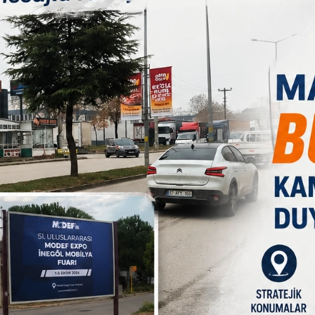
 günü İslam dünyasında büyük öneme sahiptir. Zira bugünde
nünün önemini arttırmaktadır. Aşure günü geleneklerimiz içinde
e, gelenek ve göreneklerimize sahip çıkmanın daha da önem arz
n özünü oluştururlar. Biz bu bilinci çocuklarımıza
er yetiştirebiliriz. Aşure, paylaşmanın, dayanışmanın,
ğerli bir günde aşure ikram ederek paylaşmaya, hoşgörüye, birlik
tin simgesi olan bu mübarek Muharrem ayının milletimiz ve tüm
 hayırlara vesile olmasını diliyorum? dedi.
B
1