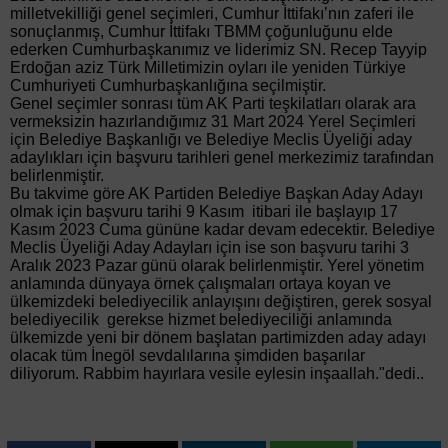
milletvekilliği genel seçimleri, Cumhur İttifakı’nın zaferi ile
sonuçlanmış, Cumhur İttifakı TBMM çoğunluğunu elde
ederken Cumhurbaşkanımız ve liderimiz SN. Recep Tayyip
Erdoğan aziz Türk Milletimizin oyları ile yeniden Türkiye
Cumhuriyeti Cumhurbaşkanlığına seçilmiştir.
Genel seçimler sonrası tüm AK Parti teşkilatları olarak ara
vermeksizin hazırlandığımız 31 Mart 2024 Yerel Seçimleri
için Belediye Başkanlığı ve Belediye Meclis Üyeliği aday
adaylıkları için başvuru tarihleri genel merkezimiz tarafından
belirlenmiştir.
Bu takvime göre AK Partiden Belediye Başkan Aday Adayı
olmak için başvuru tarihi 9 Kasım itibari ile başlayıp 17
Kasım 2023 Cuma gününe kadar devam edecektir. Belediye
Meclis Üyeliği Aday Adayları için ise son başvuru tarihi 3
Aralık 2023 Pazar günü olarak belirlenmiştir. Yerel yönetim
anlamında dünyaya örnek çalışmaları ortaya koyan ve
ülkemizdeki belediyecilik anlayışını değiştiren, gerek sosyal
belediyecilik gerekse hizmet belediyeciliği anlamında
ülkemizde yeni bir dönem başlatan partimizden aday adayı
olacak tüm İnegöl sevdalılarına şimdiden başarılar
diliyorum. Rabbim hayırlara vesile eylesin inşaallah."dedi..