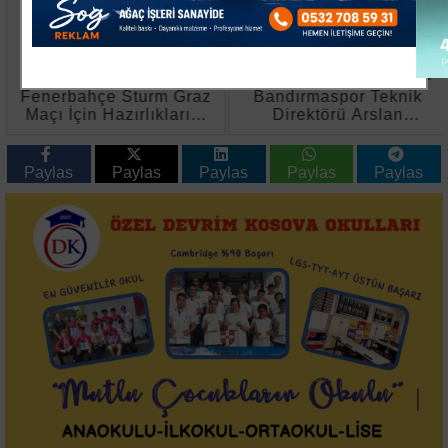
Fenerbahçe Sturm Graz
Bandırmaspor Teknik
Maçı İçin Hazırlıklarını
Direktörü Arslan
Sürdürdü
Galibiyeti Babasına
Armağan Etti
Paylas
Paylas
Paylas
Paylas
Paylas