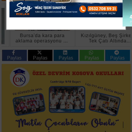
Bursa'da kara para
Kızılgüney, Beş Şirketi
aklama operasyonu 11
Tek Çatı Altında
gözaltı 2 tutuklama
Birleştirdi
Paylas
Paylas
Paylas
Paylas
Paylas