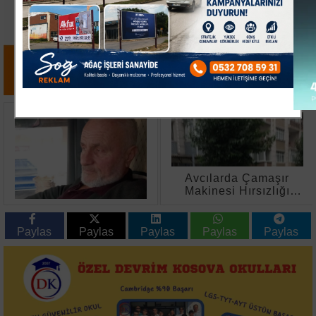
Avcılarda Çamaşır
Sapanca'da Bungalov
Makinesi Hırsızlığı
Tesisinde Yangın:
Girişimi Kanlı Bitti
Mutfak ve Ev
Kullanılamaz Hale
Geldi
Paylas
Paylas
Paylas
Paylas
Paylas