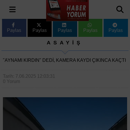
Paylas
Paylas
Paylas
Paylas
Paylas
ASAYİŞ
"AYNAMI KIRDIN" DEDI, KAMERA KAYDI ÇIKINCA KAÇTI
Tarih: 7.06.2025 12:03:31
0 Yorum