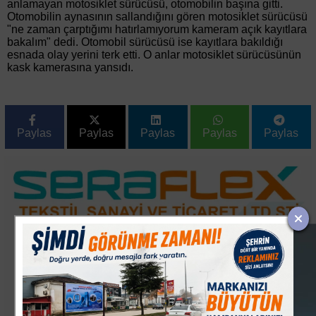
anlamayan motosiklet sürücüsü, otomobilin başına gitti.
Otomobilin aynasının sallandığını gören motosiklet sürücüsü
"ne zaman çarptığımı hatırlamıyorum kameram açık kayıtlara
bakalım" dedi. Otomobil sürücüsü ise kayıtlara bakıldığı
esnada olay yerini terk etti. O anlar motosiklet sürücüsünün
kask kamerasına yansıdı.
Paylas
Paylas
Paylas
Paylas
Paylas