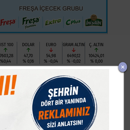
IST 100
DOLAR
EURO
GRAM ALTIN
Ç. ALTIN
7603,28
47,70
54,98
6490,12
10424,01
%0,44
% 0,16
% -0,04
% -0,02
% 0,00