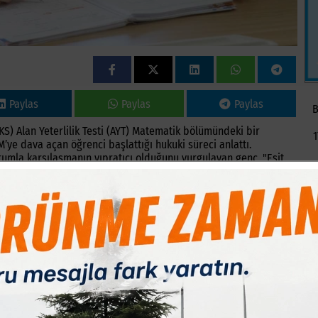
Paylas
Paylas
Paylas
B
S) Alan Yeterlilik Testi (AYT) Matematik bölümündeki bir
1
ye dava açan öğrenci başlattığı hukuki süreci anlattı.
durumla karşılaşmanın yıpratıcı olduğunu vurgulayan genç, "Eşit
 Bu yüzden bu cevap anahtarının değişmesi benim için çok ciddi
KS Türk Dili ve Edebiyatı-Sosyal Bilimler-1 testindeki 20
 23 numaralı türev sorusunun ise cevabını "C" yerine "A" olarak
ece hedefleyen 18 yaşındaki eşit ağırlık öğrencisi Doruk Kerem
için hukuki mücadele başlatan ve mahkemeye başvuran Atam,
elerini paylaştı.
daki Doruk Kerem Atam, "Cevap anahtarının değiştirilmesi 1
dı. Ben de o şekilde öğrendim. Eşit ağırlık öğrencisi olarak,
ematik sorusunun cevabı değiştirildi. Bu durum beni yaklaşık