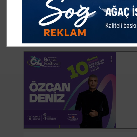
"Soru iptal edilirse kimse hak kaybına uğramayacak"
İtirazının ardından sosyal medyada aldığı tepkilere ve
"Sosyal medya üzerinden olumsuz tepkiler aldım. Cevap a
itiraz ediyordum. A işaretleyen sınav arkadaşlarım ban
ÖSYM’nin şöyle bir uygulaması var; artık iptal edilen sor
katsayısı geri kalan sorulara dağıtılıyor. Yani matematik
yüzden cevabı A işaretleyen arkadaşlarım da sorunun ip
kullandı.