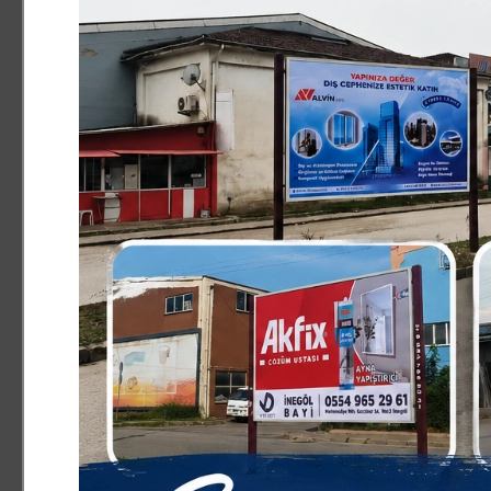
2,25 net gibi ciddi şekilde geriye düşürdü. Olumsuz şekil
"Soru, öğrencileri birden fazla şıkka sevk edecek şekil
İki yıllık zorlu bir çalışma sürecinin ardından böylesi 
"Sınav süreci benim için oldukça zorlayıcıydı. Yaklaşık 2
oldukça yıpratıcıydı ve yorucuydu, katlandım. TYT sınavın
derece beklentisinde olan bir öğrenciyim. Bu yüzden bu
kırıklığı oldu. Arasında ciddi bir net farkı var. Bu soruy
yapan kişiler, yeni açıklanan cevap anahtarına göre do
yeni cevap anahtarına göre yanlış yapmış oldum. Bizim a
ÖSYM tarafından hazırlanan, aylarca izole edilen, toplu
tarafından hazırlanan sorular. Ciddi emekler harcanıyor. 
oluyor. Bu şekilde bir komisyon aylarca üzerinde uğraştı
esnasında 3 saatlik 80 soru için kısıtlı bir zamanım var
öğrencileri birden fazla şıkka sevk edecek şekilde olma
"Dava açtım, umarım süreç lehime işler"
Hukuki mücadeleyi kendi kararıyla başlattığını ve kendi
gerektiğini aktaran Atam, "Dava süreci benim kendi fik
konuda kendi girişimimde bulunmak istedim. Davamı aç
şekilde işler. Kendi hak kayıplarının üzerine düşmeleri
başvurmalarını tavsiye ediyorum. Bu ciddi bir hak kaybı 
arkadaşımın hak kaybına uğramasını istemem" şeklinde