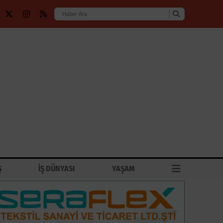
Ş
İŞ DÜNYASI
YAŞAM