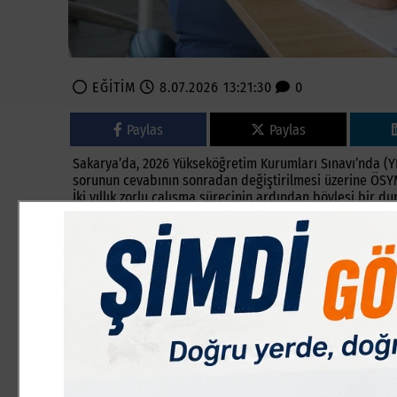
EĞİTİM
8.07.2026 13:21:30
0
Paylas
Paylas
Sakarya’da, 2026 Yükseköğretim Kurumları Sınavı’nda (YK
sorunun cevabının sonradan değiştirilmesi üzerine ÖSYM’
İki yıllık zorlu çalışma sürecinin ardından böylesi bir 
ağırlıkçıyım, derece beklentisinde olan bir öğrenciyim.
bir hayal kırıklığı oldu" dedi.
ÖSYM, geçtiğimiz günlerde yaptığı resmi duyuruyla 2026 Y
numaralı soruyu iptal ettiğini, AYT Matematik testindeki
güncellediğini ilan etmişti. Bu güncelleme, sınavda der
Atam’ı harekete geçirdi.
Yaşadığı hak kaybı nedeniyle sorunun tamamen iptali 
yaşadığı hayal kırıklığını ve açtığı iptal davasının gerekç
Süreçte yaşadığı hayal kırıklığını dile getiren 18 yaşın
Temmuz tarihinde ÖSYM’nin kendi resmi sitesinde açıklan
hem edebiyat alanında bir soru iptal edildi hem de mat