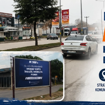
de etkiledi" dedi.
de olmamalı"
bir durumla karşılaşmanın yıpratıcı olduğunu vurgulayan Atam,
 sene gibi uzun bir süre sınava hazırlandım. Psikolojik olarak
da 100 net, AYT sınavında 73 net yapmıştım. Eşit ağırlıkçıyım,
 cevap anahtarının değişmesi benim için çok ciddi bir hayal
u A olarak işaretleyen kişiler doğru yapmış oldu. Soruyu yanlış
ğru yapmış oldu. Ben C işaretledim, soruyu doğru yapmışken,
ramızda 2.5 netlik bir makas oluşmuş oldu. Bu ciddi bir net.
m içine çıkması engellenen hocalarımız, akademisyenler
Bu soruları 3-5 kişi değil, yüzlerce, binlerce kişi muhatap
kları sorunun cevabını C olarak açıklıyorken ben sınav
ken bu soruyu nasıl doğru şekilde cevaplayabilirim? Bu soru
malı" diye konuştu.
si gibi mağdurlarında hak kayıplarının üzerine gitmesi
rimdi. Bu şekilde bir hak kaybına uğramak istemedim. Bu
tım, hukuki sürece başvurdum. Umarım bu süreç benim lehime
ni tavsiye ederim. Gerek dava açmaları, gerek CİMER’e
ve ben kendim gibi sınava yönelik ciddi hazırlık yapan hiçbir
 konuştu.