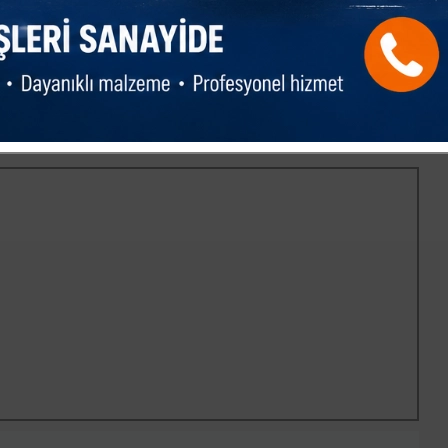
 ÖSYM’nin soru iptali sistemine değinen Doruk Kerem Atam,
nahtarında cevap C şıkkı iken, A şıkkı olarak değiştirilmesine
a sosyal medya üzerinden eleştiride bulundular. Bu konuda
ular için herkese artı 1 net eklemiyor, iptal edilen sorunun
 kısmı 40 soru değil 39 soruymuş gibi değerlendiriliyor. Bu
talinde herhangi bir hak kaybına uğramayacaklar" ifadelerini