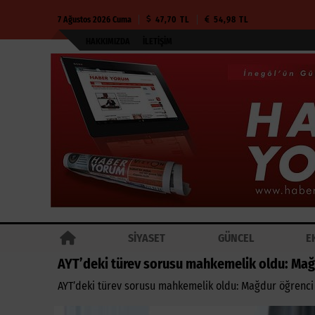
7 Ağustos 2026 Cuma
47,70 TL
54,98 TL
HAKKIMIZDA
İLETIŞIM
SİYASET
GÜNCEL
E
AYT’deki türev sorusu mahkemelik oldu: Mağd
AYT’deki türev sorusu mahkemelik oldu: Mağdur öğrenci 