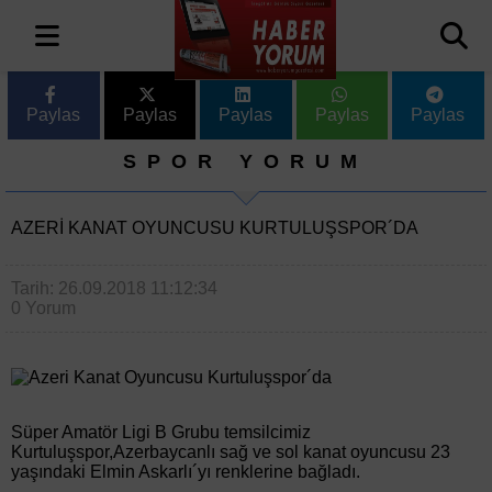
Paylas
Paylas
Paylas
Paylas
Paylas
SPOR YORUM
AZERI KANAT OYUNCUSU KURTULUŞSPOR´DA
Tarih: 26.09.2018 11:12:34
0 Yorum
Süper Amatör Ligi B Grubu temsilcimiz
Kurtuluşspor,Azerbaycanlı sağ ve sol kanat oyuncusu 23
yaşındaki Elmin Askarlı´yı renklerine bağladı.