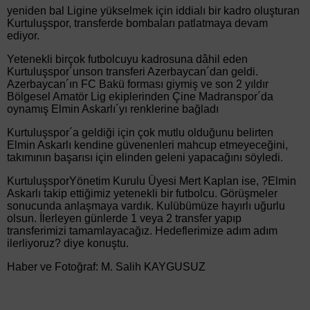
yeniden bal Ligine yükselmek için iddialı bir kadro oluşturan
Kurtuluşspor, transferde bombaları patlatmaya devam
ediyor.
Yetenekli birçok futbolcuyu kadrosuna dâhil eden
Kurtuluşspor´unson transferi Azerbaycan´dan geldi.
Azerbaycan´ın FC Bakü forması giymiş ve son 2 yıldır
Bölgesel Amatör Lig ekiplerinden Çine Madranspor´da
oynamış Elmin Askarlı´yı renklerine bağladı
Kurtuluşspor´a geldiği için çok mutlu olduğunu belirten
Elmin Askarlı kendine güvenenleri mahcup etmeyeceğini,
takımının başarısı için elinden geleni yapacağını söyledi.
KurtuluşsporYönetim Kurulu Üyesi Mert Kaplan ise, ?Elmin
Askarlı takip ettiğimiz yetenekli bir futbolcu. Görüşmeler
sonucunda anlaşmaya vardık. Kulübümüze hayırlı uğurlu
olsun. İlerleyen günlerde 1 veya 2 transfer yapıp
transferimizi tamamlayacağız. Hedeflerimize adım adım
ilerliyoruz? diye konuştu.
Haber ve Fotoğraf: M. Salih KAYGUSUZ