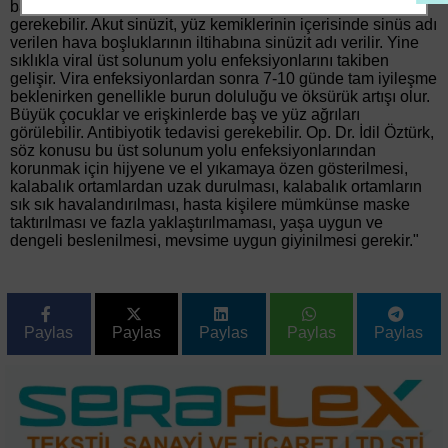
bakteriyeldir ve doktor kontrolünde antibiyotik tedavisi
gerekebilir. Akut sinüzit, yüz kemiklerinin içerisinde sinüs adı
verilen hava boşluklarının iltihabına sinüzit adı verilir. Yine
sıklıkla viral üst solunum yolu enfeksiyonlarını takiben
gelişir. Vira enfeksiyonlardan sonra 7-10 günde tam iyileşme
beklenirken genellikle burun doluluğu ve öksürük artışı olur.
Büyük çocuklar ve erişkinlerde baş ve yüz ağrıları
görülebilir. Antibiyotik tedavisi gerekebilir. Op. Dr. İdil Öztürk,
söz konusu bu üst solunum yolu enfeksiyonlarından
korunmak için hijyene ve el yıkamaya özen gösterilmesi,
kalabalık ortamlardan uzak durulması, kalabalık ortamların
sık sık havalandırılması, hasta kişilere mümkünse maske
taktırılması ve fazla yaklaştırılmaması, yaşa uygun ve
dengeli beslenilmesi, mevsime uygun giyinilmesi gerekir."
Paylas
Paylas
Paylas
Paylas
Paylas