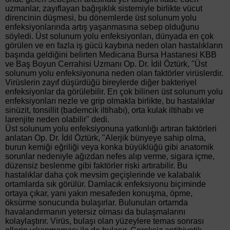
uzmanlar, zayıflayan bağışıklık sistemiyle birlikte vücut
direncinin düşmesi, bu dönemlerde üst solunum yolu
enfeksiyonlarında artış yaşanmasına sebep olduğunu
söyledi. Üst solunum yolu enfeksiyonları, dünyada en çok
görülen ve en fazla iş gücü kaybına neden olan hastalıkların
başında geldiğini belirten Medicana Bursa Hastanesi KBB
ve Baş Boyun Cerrahisi Uzmanı Op. Dr. İdil Öztürk, "Üst
solunum yolu enfeksiyonuna neden olan faktörler virüslerdir.
Virüslerin zayıf düşürdüğü bireylerde diğer bakteriyel
enfeksiyonlar da görülebilir. En çok bilinen üst solunum yolu
enfeksiyonları nezle ve grip olmakla birlikte, bu hastalıklar
sinüzit, tonsillit (bademcik iltihabı), orta kulak iltihabı ve
larenjite neden olabilir" dedi.
Üst solunum yolu enfeksiyonuna yatkınlığı artıran faktörleri
anlatan Op. Dr. İdil Öztürk, "Alerjik bünyeye sahip olma,
burun kemiği eğriliği veya konka büyüklüğü gibi anatomik
sorunlar nedeniyle ağızdan nefes alıp verme, sigara içme,
düzensiz beslenme gibi faktörler riski artırabilir. Bu
hastalıklar daha çok mevsim geçişlerinde ve kalabalık
ortamlarda sık görülür. Damlacık enfeksiyonu biçiminde
ortaya çıkar, yani yakın mesafeden konuşma, öpme,
öksürme sonucunda bulaşırlar. Bulunulan ortamda
havalandırmanın yetersiz olması da bulaşmalarını
kolaylaştırır. Virüs, bulaşı olan yüzeylere temas sonrası