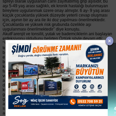
spreyi olarak uygulanan canlı zayıflatılmış grip aşısıdır, bu
aşı 5-49 yaş arası sağlıklı, ek kronik hastalığı bulunmayan
bireylere uygulanmak üzere onay almıştır. 6 ay- 9 yaş arası
küçük çocuklarda yüksek düzeyde yeterli cevap oluşması
için, aşının bir ay ara ile iki doz yapılması önerilmektedir.
Çocuklarda ve yüksek risk grubunda özelikle aşı
uygulanması önerilmektedir" diye konuştu.
AkutFarenjit ve tonsilit, yutak ve bademciklerin ani başlayan
enfeksiyonu olduğunu belirten Öztürk şöyle devam etti;
"Virüs veya bakteriyel kaynaklı olabileceği için etkene göre
tedavi metodu değişiklik gösterir. Belirtileri yüksek ateş,
boğaz ağrısı-yutkunma zorluğu, halsizlik-kırgınlık, baş-
eklem-kas ağrıları, öksürük ve bazen de boyunda lenf
bezlerinin şişmesidir. Bronşit ve zatürre önemli
komplikasyonlardandır. Bakteriyel sebeplerle oluşan
farenjitte hastalık daha ağır seyreder. Yapılan fizik muayene
ve laboratuvar incelemeleri ( boğazdan alınan örnek ile hızlı
antijen tarama testi) sonucu etkenin bakteri olduğu
düşünülürse uygun antibiyotik tedavisi başlanmalıdır. Orta
kulak iltihabı ise çocuklarda orta kulak enfeksiyonu daha sık
görülür. Sıklıkla nezle, grip gibi enfeksiyonları takiben
gelişen ikincil bakteriyel enfeksiyon şeklindedir. En sık 6-18
ay asındaki çocukları etkiler. 6 yaşından sonra hastalık
sıklığında bariz azalma görülür. Çocukta huzursuzluk, sık
ağlama ve kulaklarını tutma gibi belirtiler olur. Genellikle