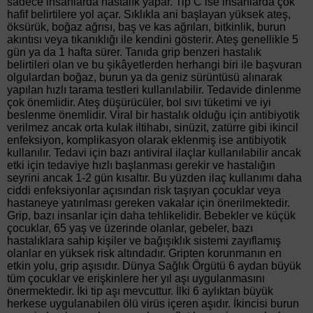
sadece insanlarda hastalık yapar. Tip C ise insanlarda çok
hafif belirtilere yol açar. Sıklıkla ani başlayan yüksek ateş,
öksürük, boğaz ağrısı, baş ve kas ağrıları, bitkinlik, burun
akıntısı veya tıkanıklığı ile kendini gösterir. Ateş genellikle 5
gün ya da 1 hafta sürer. Tanıda grip benzeri hastalık
belirtileri olan ve bu şikâyetlerden herhangi biri ile başvuran
olgulardan boğaz, burun ya da geniz sürüntüsü alınarak
yapılan hızlı tarama testleri kullanılabilir. Tedavide dinlenme
çok önemlidir. Ateş düşürücüler, bol sıvı tüketimi ve iyi
beslenme önemlidir. Viral bir hastalık olduğu için antibiyotik
verilmez ancak orta kulak iltihabı, sinüzit, zatürre gibi ikincil
enfeksiyon, komplikasyon olarak eklenmiş ise antibiyotik
kullanılır. Tedavi için bazı antiviral ilaçlar kullanılabilir ancak
etki için tedaviye hızlı başlanması gerekir ve hastalığın
seyrini ancak 1-2 gün kısaltır. Bu yüzden ilaç kullanımı daha
ciddi enfeksiyonlar açısından risk taşıyan çocuklar veya
hastaneye yatırılması gereken vakalar için önerilmektedir.
Grip, bazı insanlar için daha tehlikelidir. Bebekler ve küçük
çocuklar, 65 yaş ve üzerinde olanlar, gebeler, bazı
hastalıklara sahip kişiler ve bağışıklık sistemi zayıflamış
olanlar en yüksek risk altındadır. Gripten korunmanın en
etkin yolu, grip aşısıdır. Dünya Sağlık Örgütü 6 aydan büyük
tüm çocuklar ve erişkinlere her yıl aşı uygulanmasını
önermektedir. İki tip aşı mevcuttur. İlki 6 aylıktan büyük
herkese uygulanabilen ölü virüs içeren aşıdır. İkincisi burun