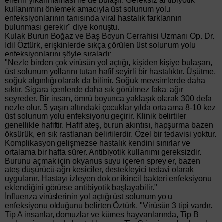
ellerin yıkanmaması ile de bulaşır. Gereksiz antibiyotik
kullanımını önlemek amacıyla üst solunum yolu
enfeksiyonlarının tanısında viral hastalık farklarının
bulunması gerekir" diye konuştu.
Kulak Burun Boğaz ve Baş Boyun Cerrahisi Uzmanı Op. Dr.
İdil Öztürk, erişkinlerde sıkça görülen üst solunum yolu
enfeksiyonlarını şöyle sıraladı:
"Nezle birden çok virüsün yol açtığı, kişiden kişiye bulaşan,
üst solunum yollarını tutan hafif seyirli bir hastalıktır. Üşütme,
soğuk algınlığı olarak da bilinir. Soğuk mevsimlerde daha
sıktır. Sigara içenlerde daha sık görülmez fakat ağır
seyreder. Bir insan, ömrü boyunca yaklaşık olarak 300 defa
nezle olur. 5 yaşın altındaki çocuklar yılda ortalama 8-10 kez
üst solunum yolu enfeksiyonu geçirir. Klinik belirtiler
genellikle hafiftir. Hafif ateş, burun akıntısı, hapşurma bazen
öksürük, en sık rastlanan belirtilerdir. Özel bir tedavisi yoktur.
Komplikasyon gelişmezse hastalık kendini sınırlar ve
ortalama bir hafta sürer. Antibiyotik kullanımı gereksizdir.
Burunu açmak için okyanus suyu içeren spreyler, bazen
ateş düşürücü-ağrı kesiciler, destekleyici tedavi olarak
uygulanır. Hastayı izleyen doktor ikincil bakteri enfeksiyonu
eklendiğini görürse antibiyotik başlayabilir."
İnfluenza virüslerinin yol açtığı üst solunum yolu
enfeksiyonu olduğunu belirten Öztürk, "Virüsün 3 tipi vardır.
Tip A insanlar, domuzlar ve kümes hayvanlarında, Tip B