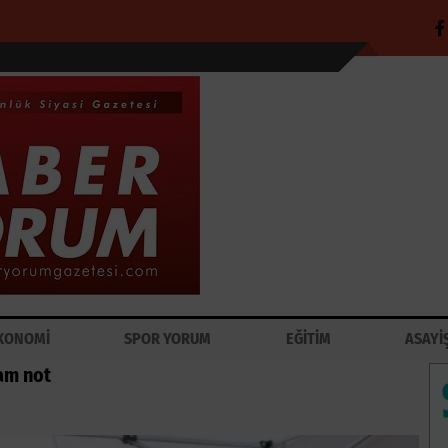
KONOMİ
SPOR YORUM
EĞİTİM
ASAYİ
tam not