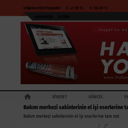
6 Ağustos 2026 Perşembe
47,58 TL
55,08 TL
HAKKIMIZDA
İLETIŞIM
SİYASET
GÜNCEL
E
Bakım merkezi sakinlerinin el işi eserlerine 
Bakım merkezi sakinlerinin el işi eserlerine tam not