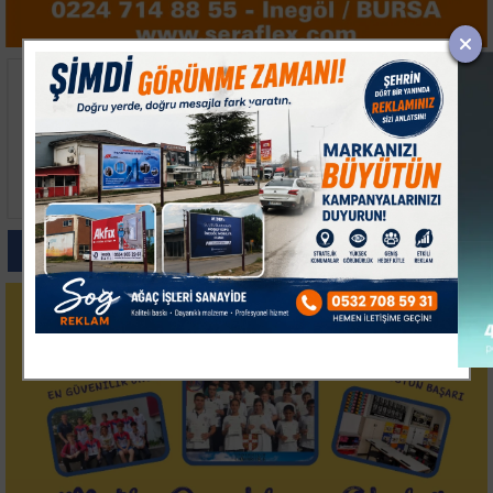
Susurluk'ta Düğünde
Kırklareli’nde Ağır
Havai Fişek Yangını
Yaralı Hasta Hava
Ambulansıyla
Ankara’ya Sevk Edildi
Paylas
Paylas
Paylas
Paylas
Paylas