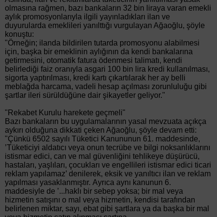
olmasına rağmen, bazı bankaların 32 bin liraya varan emekli
aylık promosyonlarıyla ilgili yayınladıkları ilan ve
duyurularda emeklileri yanılttığı vurgulayan Ağaoğlu, şöyle
konuştu:
"Örneğin; ilanda bildirilen tutarda promosyonu alabilmesi
için, başka bir emeklinin aylığının da kendi bankalarına
getirmesini, otomatik fatura ödenmesi talimatı, kendi
belirlediği faiz oranıyla asgari 100 bin lira kredi kullanılması,
sigorta yaptırılması, kredi kartı çıkartılarak her ay belli
meblağda harcama, vadeli hesap açılması zorunluluğu gibi
şartlar ileri sürüldüğüne dair şikayetler geliyor."
"Rekabet Kurulu harekete geçmeli"
Bazı bankaların bu uygulamalarının yasal mevzuata açıkça
aykırı olduğuna dikkati çeken Ağaoğlu, şöyle devam etti:
"Çünkü 6502 sayılı Tüketici Kanununun 61. maddesinde,
’Tüketiciyi aldatıcı veya onun tecrübe ve bilgi noksanlıklarını
istismar edici, can ve mal güvenliğini tehlikeye düşürücü,
hastaları, yaşlıları, çocukları ve engellileri istismar edici ticari
reklam yapılamaz’ denilerek, eksik ve yanıltıcı ilan ve reklam
yapılması yasaklanmıştır. Ayrıca aynı kanunun 6.
maddesiyle de ’...haklı bir sebep yoksa; bir mal veya
hizmetin satışını o mal veya hizmetin, kendisi tarafından
belirlenen miktar, sayı, ebat gibi şartlara ya da başka bir mal