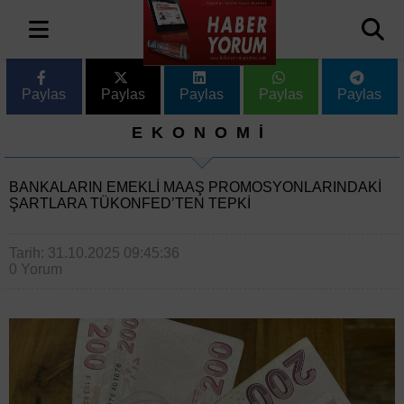
Paylas
Paylas
Paylas
Paylas
Paylas
EKONOMİ
BANKALARIN EMEKLI MAAŞ PROMOSYONLARINDAKI
ŞARTLARA TÜKONFED’TEN TEPKI
Tarih: 31.10.2025 09:45:36
0 Yorum