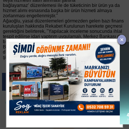
veya hizmetin satın alınması şartına
bağlayamaz’ düzenlemesi ile de tüketicinin bir ürün ya da
hizmet alımı esnasında başka bir ürün hizmeti almaya
zorlanması engellenmiştir."
Ağaoğlu, yasal düzenlemeleri görmezden gelen bazı finans
kuruluşları hakkında Rekabet Kurulunun harekete geçmesi
gerektiğini belirterek, "Yapılacak inceleme sonucunda ihlal
tespit edilirse idari yaptırım uygulamalı, Merkez Bankası da
bu duruma müdahale ederek sonlandırılmasını sağlamalıdır.
Bu tür aldatıcı tanıtımlar ve şartlarla karşılaşan emekliler de
durumu belgelemek suretiyle Reklam Kurulu nezdinde
şikayette bulunabilirler" dedi.
Paylas
Paylas
Paylas
Paylas
Paylas