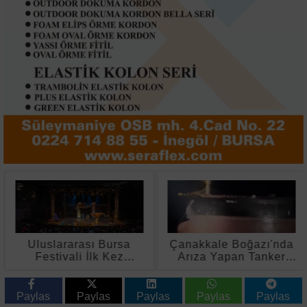
Uluslararası Bursa
Çanakkale Boğazı'nda
Festivali İlk Kez
Arıza Yapan Tanker
Çocuklara Kapılarını
Kurtarıldı
Açtı
Paylas
Paylas
Paylas
Paylas
Paylas