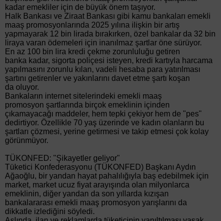
kadar emekliler için de büyük önem taşıyor.
Halk Bankası ve Ziraat Bankası gibi kamu bankaları emekli
maaş promosyonlarında 2025 yılına ilişkin bir artış
yapmayarak 12 bin lirada bırakırken, özel bankalar da 32 bin
liraya varan ödemeleri için inanılmaz şartlar öne sürüyor.
En az 100 bin lira kredi çekme zorunluluğu getiren
banka kadar, sigorta poliçesi isteyen, kredi kartıyla harcama
yapılmasını zorunlu kılan, vadeli hesaba para yatırılması
şartını getirenler ve yakınlarını davet etme şartı koşan
da oluyor.
Bankaların internet sitelerindeki emekli maaş
promosyon şartlarında birçok emeklinin içinden
çıkamayacağı maddeler, hem tepki çekiyor hem de "pes"
dedirtiyor. Özellikle 70 yaş üzerinde ve kadın olanların bu
şartları çözmesi, yerine getirmesi ve takip etmesi çok kolay
görünmüyor.
TÜKONFED: "Şikayetler geliyor"
Tüketici Konfederasyonu (TÜKONFED) Başkanı Aydın
Ağaoğlu, bir yandan hayat pahalılığıyla baş edebilmek için
market, market ucuz fiyat arayışında olan milyonlarca
emeklinin, diğer yandan da son yıllarda kızışan
bankalararası emekli maaş promosyon yarışlarını da
dikkatle izlediğini söyledi.
Aslında, ilan ve reklamlarda tüketicinin yanıltılması yasak