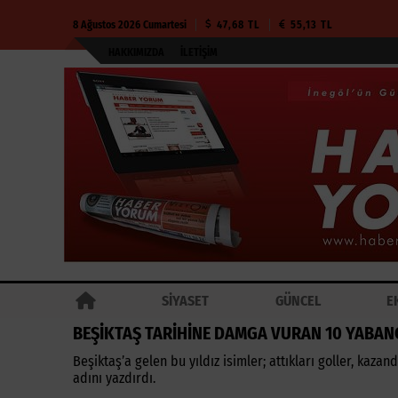
8 Ağustos 2026 Cumartesi
47,68 TL
55,13 TL
HAKKIMIZDA
İLETIŞIM
SİYASET
GÜNCEL
E
BEŞİKTAŞ TARİHİNE DAMGA VURAN 10 YABANCI
Beşiktaş’a gelen bu yıldız isimler; attıkları goller, kaz
adını yazdırdı.