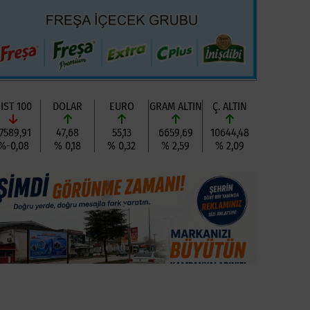
IST 100
DOLAR
EURO
GRAM ALTIN
Ç. ALTIN
7589,91
47,68
55,13
6659,69
10644,48
%-0,08
% 0,18
% 0,32
% 2,59
% 2,09