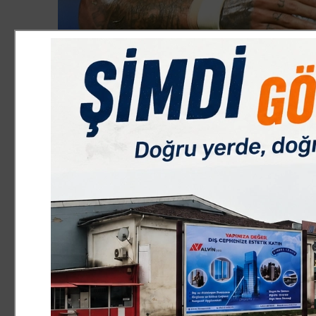
Mario Gomez
2015-2016 sezonunda attığı gollerle Beşiktaş’ı şampiyonl