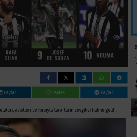
B
1
Paylas
Paylas
Paylas
aları, asistleri ve hırsıyla taraftarın sevgilisi haline geldi.