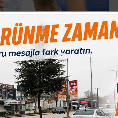
uğa taşıyan Alman yıldız kısa sürede efsaneleşti.