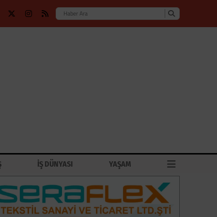
Ş
İŞ DÜNYASI
YAŞAM