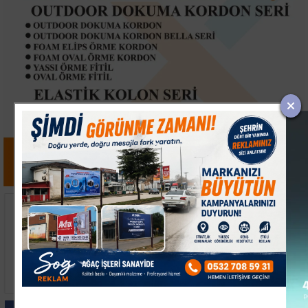
Keşan’da İki Otomobil
Avcılar'da Balık
Çarpıştı, 9 Kişi
Tutarken Denize Düşen
Yaralandı
74 Yaşındaki Adam
Hayatını Kaybetti