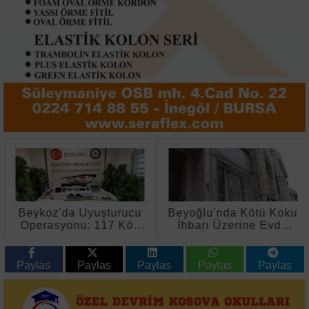
Beykoz'da Uyuşturucu
Beyoğlu'nda Kötü Koku
Operasyonu: 117 Kök
İhbarı Üzerine Evde
Hint Keneviri ve Silah
Ölü Bulundu
Ele Geçirildi
Paylas
Paylas
Paylas
Paylas
Paylas