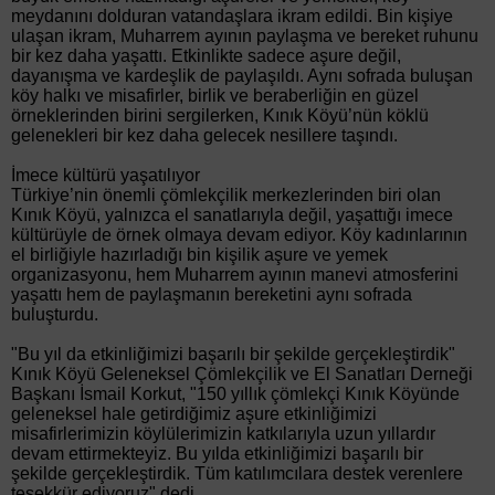
meydanını dolduran vatandaşlara ikram edildi. Bin kişiye
ulaşan ikram, Muharrem ayının paylaşma ve bereket ruhunu
bir kez daha yaşattı. Etkinlikte sadece aşure değil,
dayanışma ve kardeşlik de paylaşıldı. Aynı sofrada buluşan
köy halkı ve misafirler, birlik ve beraberliğin en güzel
örneklerinden birini sergilerken, Kınık Köyü’nün köklü
gelenekleri bir kez daha gelecek nesillere taşındı.
İmece kültürü yaşatılıyor
Türkiye’nin önemli çömlekçilik merkezlerinden biri olan
Kınık Köyü, yalnızca el sanatlarıyla değil, yaşattığı imece
kültürüyle de örnek olmaya devam ediyor. Köy kadınlarının
el birliğiyle hazırladığı bin kişilik aşure ve yemek
organizasyonu, hem Muharrem ayının manevi atmosferini
yaşattı hem de paylaşmanın bereketini aynı sofrada
buluşturdu.
"Bu yıl da etkinliğimizi başarılı bir şekilde gerçekleştirdik"
Kınık Köyü Geleneksel Çömlekçilik ve El Sanatları Derneği
Başkanı İsmail Korkut, "150 yıllık çömlekçi Kınık Köyünde
geleneksel hale getirdiğimiz aşure etkinliğimizi
misafirlerimizin köylülerimizin katkılarıyla uzun yıllardır
devam ettirmekteyiz. Bu yılda etkinliğimizi başarılı bir
şekilde gerçekleştirdik. Tüm katılımcılara destek verenlere
teşekkür ediyoruz" dedi.