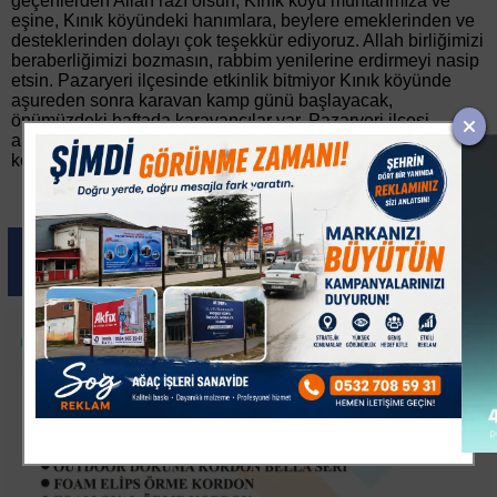
geçenlerden Allah razı olsun, Kınık köyü muhtarımıza ve
eşine, Kınık köyündeki hanımlara, beylere emeklerinden ve
desteklerinden dolayı çok teşekkür ediyoruz. Allah birliğimizi
beraberliğimizi bozmasın, rabbim yenilerine erdirmeyi nasip
etsin. Pazaryeri ilçesinde etkinlik bitmiyor Kınık köyünde
aşureden sonra karavan kamp günü başlayacak,
önümüzdeki haftada karavancılar var, Pazaryeri ilçesi
anlatılmaz yaşanır diyorum, çıkın çıkın gelin diyorum" diye
konuştu.
Paylas
Paylas
Paylas
Paylas
Paylas