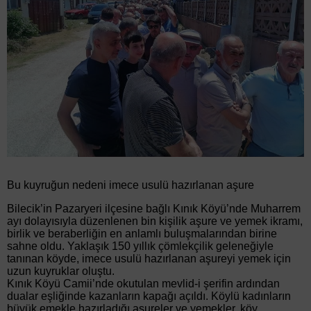
Bu kuyruğun nedeni imece usulü hazırlanan aşure
Bilecik’in Pazaryeri ilçesine bağlı Kınık Köyü’nde Muharrem
ayı dolayısıyla düzenlenen bin kişilik aşure ve yemek ikramı,
birlik ve beraberliğin en anlamlı buluşmalarından birine
sahne oldu. Yaklaşık 150 yıllık çömlekçilik geleneğiyle
tanınan köyde, imece usulü hazırlanan aşureyi yemek için
uzun kuyruklar oluştu.
Kınık Köyü Camii’nde okutulan mevlid-i şerifin ardından
dualar eşliğinde kazanların kapağı açıldı. Köylü kadınların
büyük emekle hazırladığı aşureler ve yemekler, köy