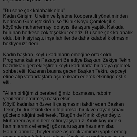
"Bu sene çok kalabalık oldu"
Kadın Girişimi Üretim ve İşletme Kooperatifi yönetiminden
Neriman Gümüştekin’in ise "Kınık Köyü Çömlekçilik
köyünde muharrem ayı dolayısı ile aşure yaptık. Katkıda
bulunan herkese çok teşekkür ederiz. Bu sene çok kalabalık
oldu, bin kişiyi aştı, inşallah ileride daha kalabalık olmasını
bekliyoruz" dedi.
Kadın başkan, köylü kadınların emeğine ortak oldu
Programa katılan Pazaryeri Belediye Başkanı Zekiye Tekin,
hazırlıkları gerçekleştiren köylü kadınlarla bir araya gelerek
sohbet etti. Kazanın başına geçen Başkan Tekin, kepçeyi
eline alıp vatandaşlara aşure ikram ederek etkinliğe eşlik
etti.
"Allah birliğimizi beraberliğimizi bozmasın, rabbim
yenilerine erdirmeyi nasip etsin"
Köylü kadınların özverili çalışmasını takdir eden Başkan
Tekin, bu tür etkinliklerin toplumsal birlik ve dayanışmayı
güçlendirdiğini belirterek, "Bugün de Kınık köyündeyiz.
Muharrem ayının bereketini yaşıyoruz. Kınık köyündeki
hanımlarımız el emeği göz nuru aşure hazırlamışlar.
Hanımlarımıza, beylerimize aşure ikramımızı yaptık emeği