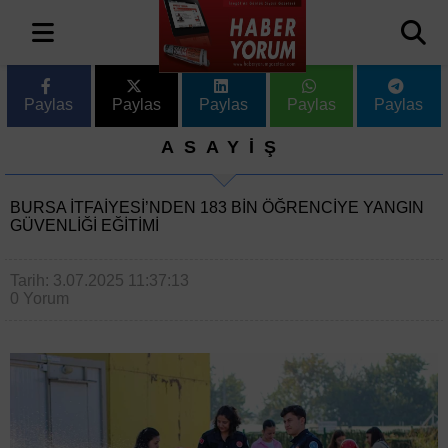
Paylas
Paylas
Paylas
Paylas
Paylas
ASAYİŞ
BURSA İTFAIYESI’NDEN 183 BIN ÖĞRENCIYE YANGIN
GÜVENLIĞI EĞITIMI
Tarih: 3.07.2025 11:37:13
0 Yorum