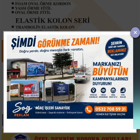
Uluslararası Bursa
Çanakkale Boğazı'nda
Festivali İlk Kez
Arıza Yapan Tanker
Çocuklara Kapılarını
Kurtarıldı
Açtı
Paylas
Paylas
Paylas
Paylas
Paylas