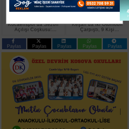
Kocaelispor'da Sezon
Keşan’da İki Otomobil
Açılışı Coşkusu:
Çarpıştı, 9 Kişi
Metehan Tanıtıldı,
Yaralandı
Buray Sahne Aldı
Paylas
Paylas
Paylas
Paylas
Paylas