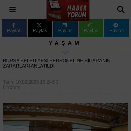
Paylas
Paylas
Paylas
Paylas
Paylas
YAŞAM
BURSA BELEDIYESI PERSONELINE SIGARANIN
ZARARLARI ANLATILDI
Tarih: 10.02.2025 19:24:00
0 Yorum