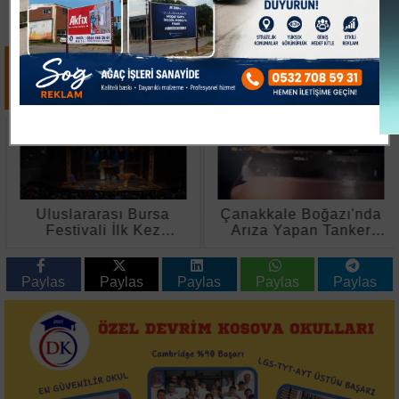
Uluslararası Bursa
Çanakkale Boğazı'nda
Festivali İlk Kez
Arıza Yapan Tanker
Çocuklara Kapılarını
Kurtarıldı
Açtı
Paylas
Paylas
Paylas
Paylas
Paylas