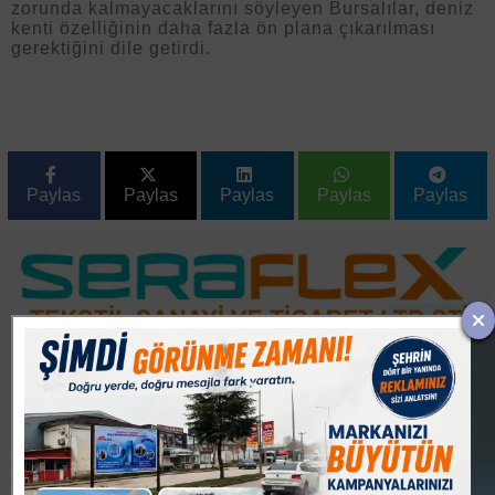
zorunda kalmayacaklarını söyleyen Bursalılar, deniz
kenti özelliğinin daha fazla ön plana çıkarılması
gerektiğini dile getirdi.
Paylas
Paylas
Paylas
Paylas
Paylas