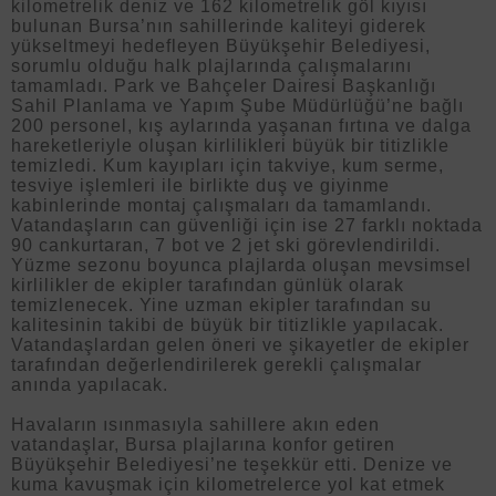
kilometrelik deniz ve 162 kilometrelik göl kıyısı
bulunan Bursa’nın sahillerinde kaliteyi giderek
yükseltmeyi hedefleyen Büyükşehir Belediyesi,
sorumlu olduğu halk plajlarında çalışmalarını
tamamladı. Park ve Bahçeler Dairesi Başkanlığı
Sahil Planlama ve Yapım Şube Müdürlüğü’ne bağlı
200 personel, kış aylarında yaşanan fırtına ve dalga
hareketleriyle oluşan kirlilikleri büyük bir titizlikle
temizledi. Kum kayıpları için takviye, kum serme,
tesviye işlemleri ile birlikte duş ve giyinme
kabinlerinde montaj çalışmaları da tamamlandı.
Vatandaşların can güvenliği için ise 27 farklı noktada
90 cankurtaran, 7 bot ve 2 jet ski görevlendirildi.
Yüzme sezonu boyunca plajlarda oluşan mevsimsel
kirlilikler de ekipler tarafından günlük olarak
temizlenecek. Yine uzman ekipler tarafından su
kalitesinin takibi de büyük bir titizlikle yapılacak.
Vatandaşlardan gelen öneri ve şikayetler de ekipler
tarafından değerlendirilerek gerekli çalışmalar
anında yapılacak.
Havaların ısınmasıyla sahillere akın eden
vatandaşlar, Bursa plajlarına konfor getiren
Büyükşehir Belediyesi’ne teşekkür etti. Denize ve
kuma kavuşmak için kilometrelerce yol kat etmek