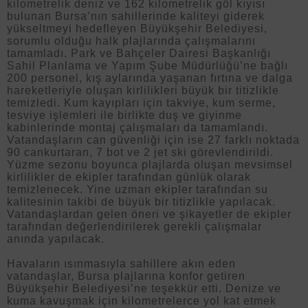
kilometrelik deniz ve 162 kilometrelik göl kıyısı
bulunan Bursa’nın sahillerinde kaliteyi giderek
yükseltmeyi hedefleyen Büyükşehir Belediyesi,
sorumlu olduğu halk plajlarında çalışmalarını
tamamladı. Park ve Bahçeler Dairesi Başkanlığı
Sahil Planlama ve Yapım Şube Müdürlüğü’ne bağlı
200 personel, kış aylarında yaşanan fırtına ve dalga
hareketleriyle oluşan kirlilikleri büyük bir titizlikle
temizledi. Kum kayıpları için takviye, kum serme,
tesviye işlemleri ile birlikte duş ve giyinme
kabinlerinde montaj çalışmaları da tamamlandı.
Vatandaşların can güvenliği için ise 27 farklı noktada
90 cankurtaran, 7 bot ve 2 jet ski görevlendirildi.
Yüzme sezonu boyunca plajlarda oluşan mevsimsel
kirlilikler de ekipler tarafından günlük olarak
temizlenecek. Yine uzman ekipler tarafından su
kalitesinin takibi de büyük bir titizlikle yapılacak.
Vatandaşlardan gelen öneri ve şikayetler de ekipler
tarafından değerlendirilerek gerekli çalışmalar
anında yapılacak.
Havaların ısınmasıyla sahillere akın eden
vatandaşlar, Bursa plajlarına konfor getiren
Büyükşehir Belediyesi’ne teşekkür etti. Denize ve
kuma kavuşmak için kilometrelerce yol kat etmek