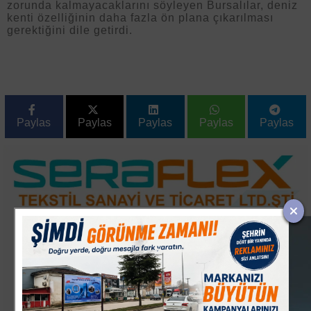
zorunda kalmayacaklarını söyleyen Bursalılar, deniz
kenti özelliğinin daha fazla ön plana çıkarılması
gerektiğini dile getirdi.
Paylas
Paylas
Paylas
Paylas
Paylas