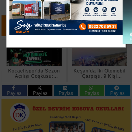
Kocaelispor'da Sezon
Keşan’da İki Otomobil
Açılışı Coşkusu:
Çarpıştı, 9 Kişi
Metehan Tanıtıldı,
Yaralandı
Buray Sahne Aldı
Paylas
Paylas
Paylas
Paylas
Paylas