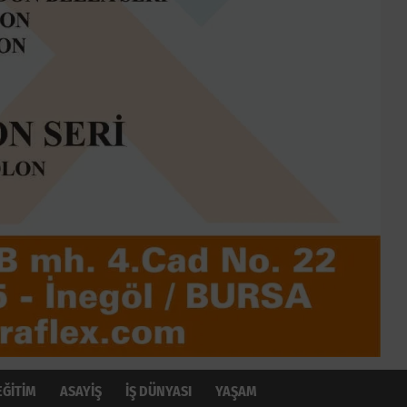
EĞİTİM
ASAYİŞ
İŞ DÜNYASI
YAŞAM