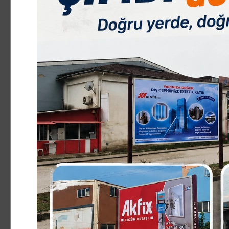
KÜLTÜR - SANAT
3.10.2025 12:33:42
0
Paylas
Paylas
‘Bursa Sinema Günleri’, vatandaşlara açık havada sinema
Bursa Büyükşehir Belediyesi’nin kentin kültür ve sanat 
Sinema Günleri, tarihi ve kültürel mekânlarda gerçekleş
Kültür ve Sosyal İşler Dairesi Başkanlığı tarafından hazır
yetişkin ve animasyon film gösterimi ile 4 yönetmen söyl
Kültürpark Atatürk Stadyumu, Merinos Parkı, Tayyare Kült
Sinema tutkunları sadece seçkin filmlerle buluşmakla ka
yönetmenlerle doğrudan temas kurarak sinema üretim sü
Film gösterimine, yoğun katılım
Bursa Sinema Günleri kapsamında Irgandı Köprüsü’nde dü
gösterimi, vatandaşların yoğun katılımıyla yapıldı. Yöne
Gosling ile Emma Stone’un yer aldığı romantik müzikal fi
aşk ve hayallerle örülü hikâyesini beyaz perdeye taşıdı
birleşen gösterim, izleyenlere unutulmaz bir sinema akş