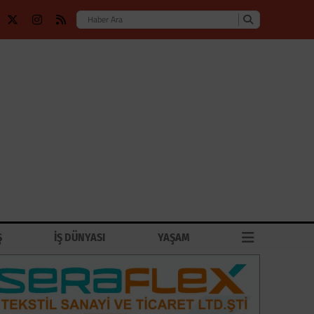
Ş
İŞ DÜNYASI
YAŞAM