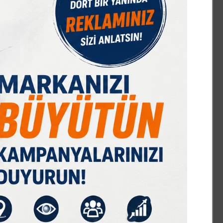
IST 100
DOLAR
EURO
GRAM ALTIN
Ç. ALTIN
7603,28
47,59
54,84
6498,23
10424,01
%0,44
% 0,06
% -0,13
% 0,10
% 0,00