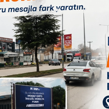
Paylas
Paylas
Paylas
 izleme keyfi yaşatıyor.
yaşamına yeni bir soluk getirmek amacıyla düzenlediği Bursa
tirilen film gösterimleriyle devam ediyor. Büyükşehir Belediyesi
B
lanan etkinlik, 26 Eylül - 30 Ekim 2025 tarihleri arasında 33
eşisini Bursalılarla buluşturacak. Gösterimler; Irgandı Köprüsü,
1
ür Merkezi ve ilçelerdeki farklı mekânlarda gerçekleştiriliyor.
lmıyor, aynı zamanda düzenlenen söyleşiler aracılığıyla
recine dair bilgi edinme imkânı da buluyor.
zenlenen Oscar ödüllü "La La Land (Aşıklar Şehri)" filminin
tmenliğini Damien Chazelle’in yaptığı ve başrollerinde Ryan
lm, oyunculuk hayali kuran Mia ile caz piyanisti Sebastian’ın
. Açık hava sinemasında tarihi köprünün büyülü atmosferiyle
amı yaşattı.