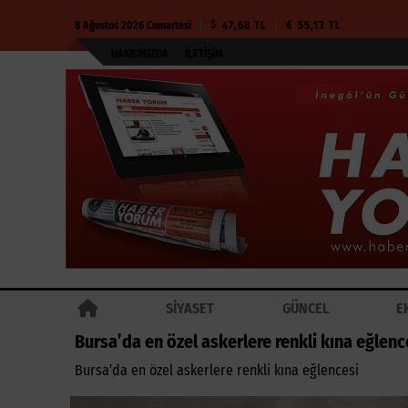
8 Ağustos 2026 Cumartesi
47,68 TL
55,13 TL
HAKKIMIZDA
İLETIŞIM
SİYASET
GÜNCEL
E
Bursa’da en özel askerlere renkli kına eğlenc
Bursa’da en özel askerlere renkli kına eğlencesi