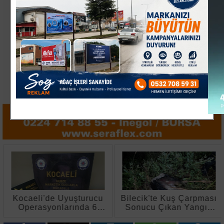
Kocaeli'de Uyuşturucu
Bilecik'te Kuş Çarpması
Operasyonlarında 6
Sonucu Çıkan Yangın
Şüpheli Tutuklandı
Kontrol Altına Alındı