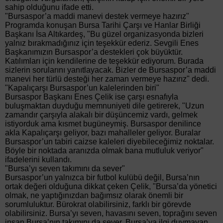
sahip olduğunu ifade etti.
"Bursaspor’a maddi manevi destek vermeye hazırız"
Programda konuşan Bursa Tarihi Çarşı ve Hanlar Birliği
Başkanı İsa Altıkardeş, "Bu güzel organizasyonda bizleri
yalnız bırakmadığınız için teşekkür ederiz. Sevgili Enes
Başkanımızın Bursaspor’a destekleri çok büyüktür.
Katılımları için kendilerine de teşekkür ediyorum. Burada
sizlerin sorularını yanıtlayacak. Bizler de Bursaspor’a maddi
manevi her türlü desteği her zaman vermeye hazırız" dedi.
"Kapalıçarşı Bursaspor’un kalelerinden biri"
Bursaspor Başkanı Enes Çelik ise çarşı esnafıyla
buluşmaktan duyduğu memnuniyeti dile getirerek, "Uzun
zamandır çarşıyla alakalı bir düşüncemiz vardı, gelmek
istiyorduk ama kısmet bugüneymiş. Bursaspor denilince
akla Kapalıçarşı geliyor, bazı mahalleler geliyor. Buralar
Bursaspor’un tabiri caizse kaleleri diyebileceğimiz noktalar.
Böyle bir noktada aranızda olmak bana mutluluk veriyor"
ifadelerini kullandı.
"Bursa’yı seven takımını da sever"
Bursaspor’un yalnızca bir futbol kulübü değil, Bursa’nın
ortak değeri olduğuna dikkat çeken Çelik, "Bursa’da yönetici
olmak, ne yaptığınızdan bağımsız olarak önemli bir
sorumluluktur. Bürokrat olabilirsiniz, farklı bir görevde
olabilirsiniz. Bursa’yı seven, havasını seven, toprağını seven
insan Bursa’nın takımını da sever. Bursa’ya ilgi duymayan