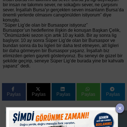
bir insan ne takımını sever, ne sokağını sever, ne çarşısını
sever. İnşallah Bursa’yı gerçekten seven insanların Bursa’da
önemli yerlerde olmasını canıgönülden istiyorum" diye
konuştu.
"Süper Lig’de olan bir Bursaspor istiyoruz"
Bursaspor’un hedeflerine ilişkin de konuşan Başkan Çelik,
"Önümüzdeki sezon için artık 10 ay kaldı. Bir ay sonra lig
başlıyor. 10 ay sonra Süper Lig’de olan bir Bursaspor ve
bundan sonra da bu ligleri bir daha test etmeyen, alt ligleri
bir daha görmeyen bir Bursaspor yaşarız. İnşallah biz
elimizden gelen gayreti gösteriyoruz. Bu seneyi de güzel bir
şekilde geçirip, seneye Süper Lig’de burada yine bir kahvaltı
yaparız" dedi.
Paylas
Paylas
Paylas
Paylas
Paylas