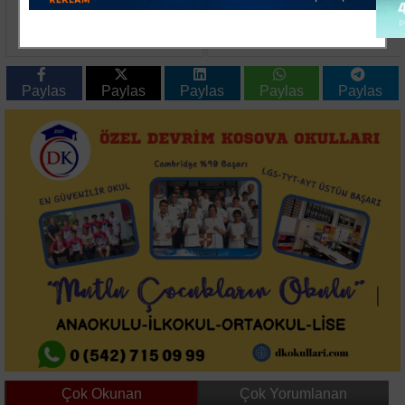
Beykoz'da Uyuşturucu
Beyoğlu'nda Kötü Koku
Operasyonu: 117 Kök
İhbarı Üzerine Evde
Hint Keneviri ve Silah
Ölü Bulundu
Ele Geçirildi
Paylas
Paylas
Paylas
Paylas
Paylas
Çok Okunan
Çok Yorumlanan