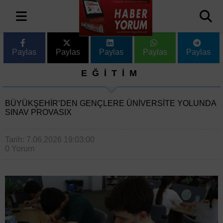
Paylas
Paylas
Paylas
Paylas
Paylas
EĞİTİM
BÜYÜKŞEHİR’DEN GENÇLERE ÜNİVERSİTE YOLUNDA
SINAV PROVASIX
Tarih: 7.06.2026 19:03:00
0 Yorum