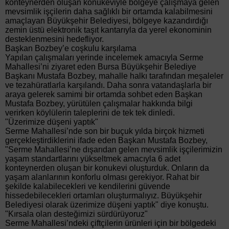
konteynerden oluşan konukeviyle bölgeye çalışmaya gelen
mevsimlik işçilerin daha sağlıklı bir ortamda kalabilmesini
amaçlayan Büyükşehir Belediyesi, bölgeye kazandırdığı
zemin üstü elektronik taşıt kantarıyla da yerel ekonominin
desteklenmesini hedefliyor.
Başkan Bozbey’e coşkulu karşılama
Yapılan çalışmaları yerinde incelemek amacıyla Serme
Mahallesi’ni ziyaret eden Bursa Büyükşehir Belediye
Başkanı Mustafa Bozbey, mahalle halkı tarafından meşaleler
ve tezahüratlarla karşılandı. Daha sonra vatandaşlarla bir
araya gelerek samimi bir ortamda sohbet eden Başkan
Mustafa Bozbey, yürütülen çalışmalar hakkında bilgi
verirken köylülerin taleplerini de tek tek dinledi.
"Üzerimize düşeni yaptık"
Serme Mahallesi’nde son bir buçuk yılda birçok hizmeti
gerçekleştirdiklerini ifade eden Başkan Mustafa Bozbey,
"Serme Mahallesi’ne dışarıdan gelen mevsimlik işçilerimizin
yaşam standartlarını yükseltmek amacıyla 6 adet
konteynerden oluşan bir konukevi oluşturduk. Onların da
yaşam alanlarının konforlu olması gerekiyor. Rahat bir
şekilde kalabilecekleri ve kendilerini güvende
hissedebilecekleri ortamları oluşturmalıyız. Büyükşehir
Belediyesi olarak üzerimize düşeni yaptık" diye konuştu.
"Kırsala olan desteğimizi sürdürüyoruz"
Serme Mahallesi’ndeki çiftçilerin ürünleri için bir bölgedeki