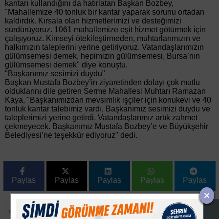
kantarı kullandığını da hatırlatan Başkan Bozbey,
"Mahallemize 40 tonluk bir kantar yaparak sorunu ortadan
kaldırdık. Kırsala olan hizmetlerimizi ve desteğimizi
sürdürüyoruz. 1061 mahallemize eşit hizmet götürmek için
çalışıyoruz. Kimseyi ötekileştirmeden, muhtarlarımızın ve
halkımızın taleplerini yerine getiriyoruz. Vatandaşlarımızın
gülümsemesi demek, hepimizin gülümsemesi, Bursa’nın
gülümsemesi demek" diye konuştu.
"Başkanımız sesimizi duydu"
Başkan Mustafa Bozbey’in ziyaretinden dolayı çok mutlu
olduklarını dile getiren Serme Mahallesi Muhtarı Ramazan
Kaya, "Başkanımızdan mevsimlik işçiler için konukevi ve 40
tonluk kantar talebimiz vardı. Başkanımız sesimizi duydu ve
taleplerimizi yerine getirdi. Vatandaşlarımız artık zahmet
çekmeyecek. Başkanımız Mustafa Bozbey’e ve Büyükşehir
Belediyesi’ne teşekkür ediyoruz" dedi.
Paylas
Paylas
Paylas
Paylas
Paylas