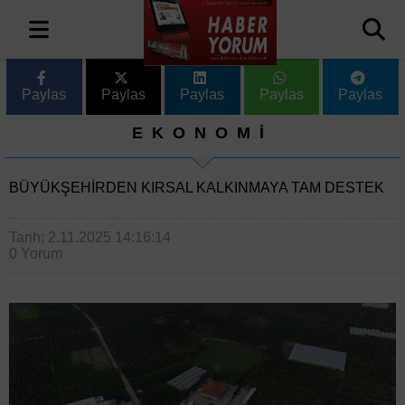
Paylas
Paylas
Paylas
Paylas
Paylas
EKONOMİ
BÜYÜKŞEHIRDEN KIRSAL KALKINMAYA TAM DESTEK
Tarih: 2.11.2025 14:16:14
0 Yorum