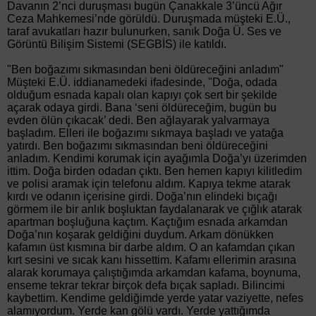
Davanın 2’nci duruşması bugün Çanakkale 3’üncü Ağır
Ceza Mahkemesi’nde görüldü. Duruşmada müşteki E.Ü.,
taraf avukatları hazır bulunurken, sanık Doğa Ü. Ses ve
Görüntü Bilişim Sistemi (SEGBİS) ile katıldı.
"Ben boğazımı sıkmasından beni öldüreceğini anladım"
Müşteki E.Ü. iddianamedeki ifadesinde, "Doğa, odada
olduğum esnada kapalı olan kapıyı çok sert bir şekilde
açarak odaya girdi. Bana ‘seni öldüreceğim, bugün bu
evden ölün çıkacak’ dedi. Ben ağlayarak yalvarmaya
başladım. Elleri ile boğazımı sıkmaya başladı ve yatağa
yatırdı. Ben boğazımı sıkmasından beni öldüreceğini
anladım. Kendimi korumak için ayağımla Doğa’yı üzerimden
ittim. Doğa birden odadan çıktı. Ben hemen kapıyı kilitledim
ve polisi aramak için telefonu aldım. Kapıya tekme atarak
kırdı ve odanın içerisine girdi. Doğa’nın elindeki bıçağı
görmem ile bir anlık boşluktan faydalanarak ve çığlık atarak
apartman boşluğuna kaçtım. Kaçtığım esnada arkamdan
Doğa’nın koşarak geldiğini duydum. Arkam dönükken
kafamın üst kısmına bir darbe aldım. O an kafamdan çıkan
kırt sesini ve sıcak kanı hissettim. Kafamı ellerimin arasına
alarak korumaya çalıştığımda arkamdan kafama, boynuma,
enseme tekrar tekrar birçok defa bıçak sapladı. Bilincimi
kaybettim. Kendime geldiğimde yerde yatar vaziyette, nefes
alamıyordum. Yerde kan gölü vardı. Yerde yattığımda