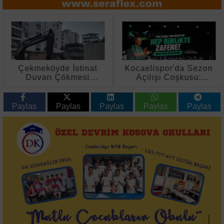
Çekmeköyde İstinat
Kocaelispor'da Sezon
Duvarı Çökmesi
Açılışı Coşkusu:
Sonrası Bina Boşaltıldı
Metehan Tanıtıldı,
Buray Sahne Aldı
Paylas
Paylas
Paylas
Paylas
Paylas