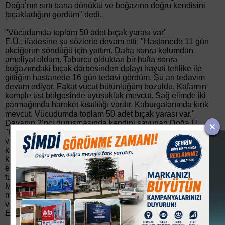
Doğa’nın sırtı bana dönüktü ve boğazına doğru kendisini
bıçakladığını gördüm" dedi.
"Vücudumda toplam 50 adet bıçak yarası var"
E.Ü., ifadesine şu sözlerle devam etti: "Hastanede 11 gün
akciğerim söndüğü için yattım. Daha sonra kolumdan
ameliyat oldum. Taburcu olduktan bir hafta sonra
boğazımdaki bıçak darbesinden dolayı hayati tehlike ile
gittiğim hastanede 16 gün tedavi gördüm. Şu an tedavim
devam ediyor. Fakat vücut bütünlüğüm bozuldu. Kafamın
komple üst bölgesinde uyuşukluk mevcut. Sağ elimde iki
parmağımda hareket kısıtlılığı vardır. Kaburgalarımda kırık
mevcut. Vücudumda toplam 50 adet bıçak yarası var."
Davanın 2’nci duruşmasında kendini savunan Doğa Ü.,
"Müşteki benim ona saldırdığımı söylüyor. Şöyle bir durum
var; tartışmamızın başladığı yer yatak odası. Eşim sinirlenip,
kapıyı çarparak odadan çıktı. Kapıyı çarpmasına bağlı olarak
kapının pervazında sorun oldu. Kapıyı kırıp girdiğimi iddia
ediyor, dolayısıyla ifadesi doğru değil. Uzun süredir
tutukluyum serbest kalmak istiyorum" şeklinde konuştu.
Müşteki ve sanık avukatlarının dinlenilmesinin ardından
mahkeme heyeti, sanığın tutukluluk halinin devamına karar
vererek, dosyadaki eksiklikleri giderilmesi için duruşmayı 15
Eylül tarihine erteledi.