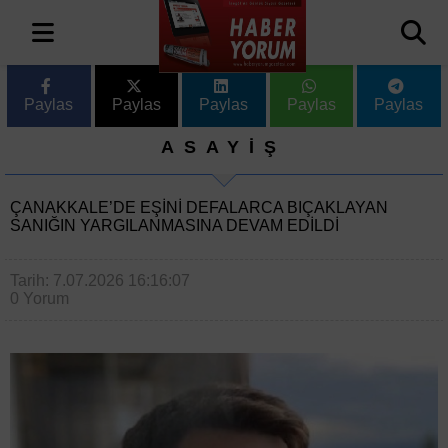
Paylas
Paylas
Paylas
Paylas
Paylas
ASAYİŞ
ÇANAKKALE’DE EŞINI DEFALARCA BIÇAKLAYAN
SANIĞIN YARGILANMASINA DEVAM EDILDI
Tarih: 7.07.2026 16:16:07
0 Yorum