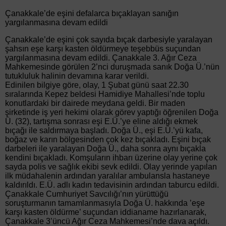
Çanakkale’de eşini defalarca bıçaklayan sanığın
yargılanmasına devam edildi
Çanakkale’de eşini çok sayıda bıçak darbesiyle yaralayan
şahsın eşe karşı kasten öldürmeye teşebbüs suçundan
yargılanmasına devam edildi. Çanakkale 3. Ağır Ceza
Mahkemesinde görülen 2’nci duruşmada sanık Doğa Ü.’nün
tutukluluk halinin devamına karar verildi.
Edinilen bilgiye göre, olay, 1 Şubat günü saat 22.30
sıralarında Kepez beldesi Hamidiye Mahallesi’nde toplu
konutlardaki bir dairede meydana geldi. Bir maden
şirketinde iş yeri hekimi olarak görev yaptığı öğrenilen Doğa
Ü. (32), tartışma sonrası eşi E.Ü.’ye eline aldığı ekmek
bıçağı ile saldırmaya başladı. Doğa Ü., eşi E.Ü.’yü kafa,
boğaz ve karın bölgesinden çok kez bıçakladı. Eşini bıçak
darbeleri ile yaralayan Doğa Ü., daha sonra aynı bıçakla
kendini bıçakladı. Komşuların ihbarı üzerine olay yerine çok
sayda polis ve sağlık ekibi sevk edildi. Olay yerinde yapılan
ilk müdahalenin ardından yaralılar ambulansla hastaneye
kaldırıldı. E.Ü. adlı kadın tedavisinin ardından taburcu edildi.
Çanakkale Cumhuriyet Savcılığı’nın yürüttüğü
soruşturmanın tamamlanmasıyla Doğa Ü. hakkında ’eşe
karşı kasten öldürme’ suçundan iddianame hazırlanarak,
Çanakkale 3’üncü Ağır Ceza Mahkemesi’nde dava açıldı.