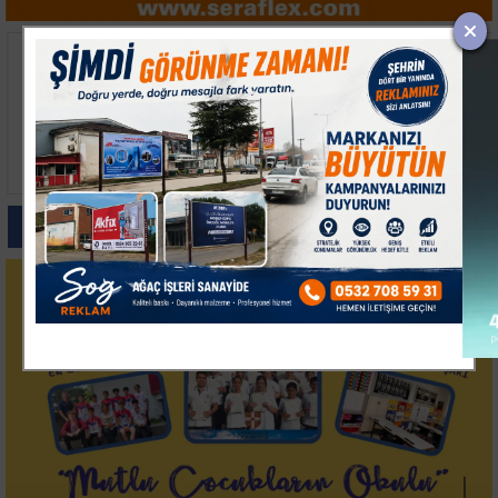
14. TAYK-Eker
Kocaeli Körfez'de
Olympos Regatta'da İlk
Zincirleme Kaza:
Günün Kazananı Team
Sürücüler Kazayı
Nautique Yachting Oldu
Yarasız Atlattı
Paylas
Paylas
Paylas
Paylas
Paylas