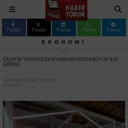
Paylas
Paylas
Paylas
Paylas
Paylas
EKONOMİ
ÇILEK’IN YENI KOLEKSIYONLARI FDI’DA BÜYÜK İLGI
GÖRDÜ
Tarih: 30.09.2025 13:43:00
0 Yorum