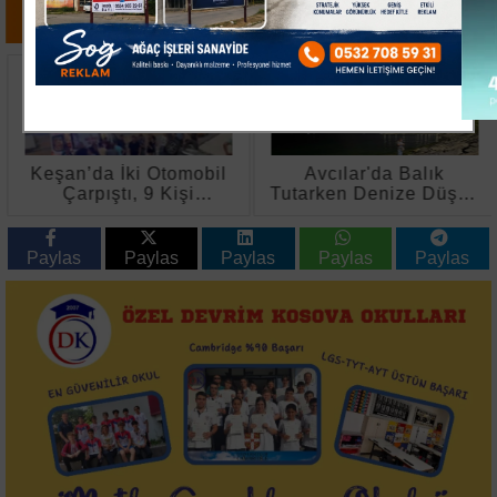
Keşan’da İki Otomobil
Avcılar'da Balık
Çarpıştı, 9 Kişi
Tutarken Denize Düşen
Yaralandı
74 Yaşındaki Adam
Hayatını Kaybetti
Paylas
Paylas
Paylas
Paylas
Paylas