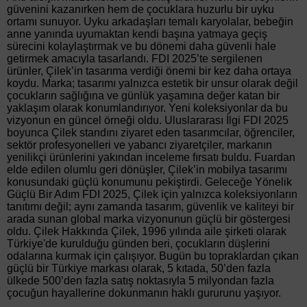
güvenini kazanırken hem de çocuklara huzurlu bir uyku
ortamı sunuyor. Uyku arkadaşları temalı karyolalar, bebeğin
anne yanında uyumaktan kendi başına yatmaya geçiş
sürecini kolaylaştırmak ve bu dönemi daha güvenli hale
getirmek amacıyla tasarlandı. FDI 2025’te sergilenen
ürünler, Çilek’in tasarıma verdiği önemi bir kez daha ortaya
koydu. Marka; tasarımı yalnızca estetik bir unsur olarak değil
çocukların sağlığına ve günlük yaşamına değer katan bir
yaklaşım olarak konumlandırıyor. Yeni koleksiyonlar da bu
vizyonun en güncel örneği oldu. Uluslararası İlgi FDI 2025
boyunca Çilek standını ziyaret eden tasarımcılar, öğrenciler,
sektör profesyonelleri ve yabancı ziyaretçiler, markanın
yenilikçi ürünlerini yakından inceleme fırsatı buldu. Fuardan
elde edilen olumlu geri dönüşler, Çilek’in mobilya tasarımı
konusundaki güçlü konumunu pekiştirdi. Geleceğe Yönelik
Güçlü Bir Adım FDI 2025, Çilek için yalnızca koleksiyonların
tanıtımı değil; aynı zamanda tasarım, güvenlik ve kaliteyi bir
arada sunan global marka vizyonunun güçlü bir göstergesi
oldu. Çilek Hakkında Çilek, 1996 yılında aile şirketi olarak
Türkiye'de kurulduğu günden beri, çocukların düşlerini
odalarına kurmak için çalışıyor. Bugün bu topraklardan çıkan
güçlü bir Türkiye markası olarak, 5 kıtada, 50’den fazla
ülkede 500’den fazla satış noktasıyla 5 milyondan fazla
çocuğun hayallerine dokunmanın haklı gururunu yaşıyor.