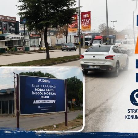
 Akbıyık, ‘'Ülkemize, tüm Muğla'mıza büyük geçmiş
ere tüm Muğla'mız ve bölge illerde hissedilen bir
sini defnettik. Muğla'mıza, milletimize, Fethiye'mize ve
cennet olsun inşallah. Depremden toplam 75 vatandaşımız
l. Sadece bir vatandaşımızın kafa travması var, onun
andaşımız var. Yapılarda bir yıkım söz konusu değil
n ibaret. Tüm birimlerimiz, AFAD, Emniyet
şanlarımız, doktor ve tüm personel, ilgili belediye
ıyor. Allah beterinden korusun. Marmaris'e geçip
dirmesi yapacağız. Tabi Afra Nur 8. sınıftaydı. Aileye
ologları tarafından psiko sosyal destek verilmektedir.
e felaketler yaşatmasın'' dedi.
Bizzat benim de hissettiğim, gerçekten çok güçlü bir
m nedeniyle, öncelikle ilimize ve çevre illere geçmiş
emde, çok talihsiz bir şekilde 14 yaşındaki evladımızı,
rladık, defnettik. Şimdiden ailesine, yakınlarına,
Allah sabırlar versin. Az önce Valimiz de açıkladı;
Dört vatandaşımız yaralı, bunlardan birinin durumu ne
 yıkım yaşanmadı. Bazı küçük hasarlı binalarımız olsa da
k afeti ucuz atlattı diyebiliriz. Afet Koordinasyon
ız, tüm gece boyunca sahadaydı. Mahallelerimizden,