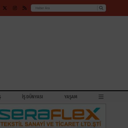
Ş
İŞ DÜNYASI
YAŞAM