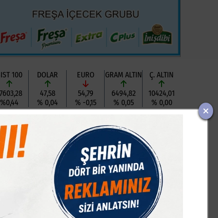
IST 100
DOLAR
EURO
GRAM ALTIN
Ç. ALTIN
7603,28
47,58
54,79
6494,82
10424,01
%0,44
% 0,04
% -0,15
% 0,05
% 0,00