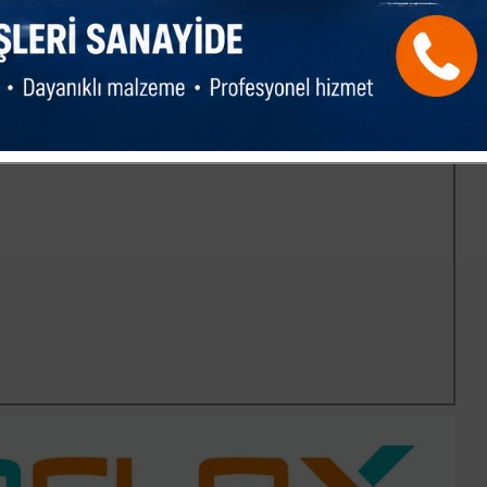
ettik, sabaha kadar gelişmeleri izledik. Allah bir daha
r kızımıza Allah'tan rahmet, ailesine ve tüm
bölgemize ve ülkemize geçmiş olsun. Allah hepimizi