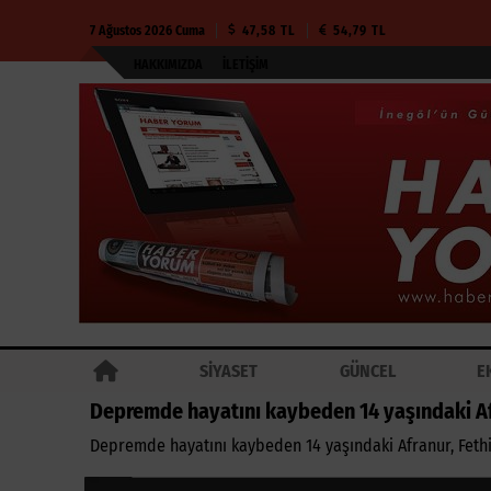
7 Ağustos 2026 Cuma
47,58 TL
54,79 TL
HAKKIMIZDA
İLETIŞIM
SİYASET
GÜNCEL
E
Depremde hayatını kaybeden 14 yaşındaki Af
Depremde hayatını kaybeden 14 yaşındaki Afranur, Fethi