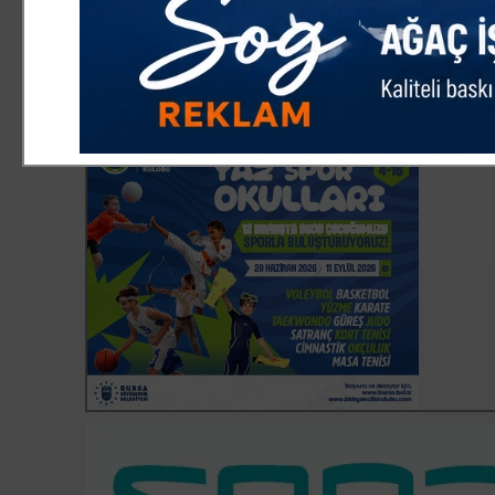
ilçelerimizden gelen bilgileri anlık olarak takip 
böyle acılar yaşatmasın. Ben tekrar, küçük Afranu
sevenlerine başsağlığı diliyorum. Fethiye'mize, 
korusun" diye konuştu.