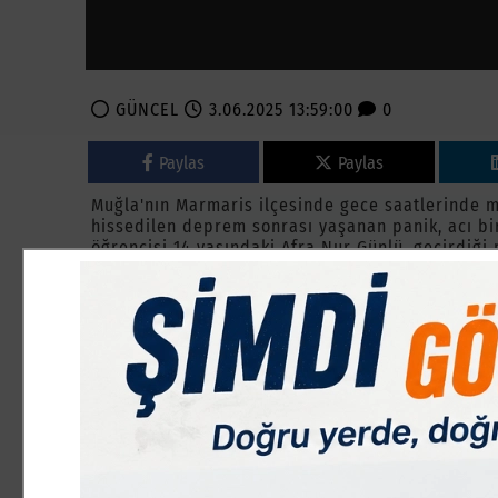
GÜNCEL
3.06.2025 13:59:00
0
Paylas
Paylas
Muğla'nın Marmaris ilçesinde gece saatlerinde m
hissedilen deprem sonrası yaşanan panik, acı bir
öğrencisi 14 yaşındaki Afra Nur Günlü, geçirdiği 
kaybetti. Genç kız, gözyaşlarıyla son yolculuğuna
Deprem, dün gece saat 02.17'de meydana geldi. Sar
Mahallesi'ndeki evinde uyanan Afra Nur, panikle 
uzanan genç kızın durumunu fark eden ailesi, he
ekipler, Afranur'u özel bir hastaneye sevk etti
kurtarılamadı. Yakın zamanda LGS sınavına başvu
derin bir üzüntü oluşturdu. Genç kızın cenazesi 
toprağa verildi. Cenazeye Muğla Valisi İdris Akb
Fethiye Belediye Başkanı Alim Karaca, okul arkad