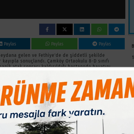
Paylas
Paylas
Paylas
B
eydana gelen ve Fethiye'de de şiddetli şekilde
1
 kayıpla sonuçlandı. Çamköy Ortaokulu 8-D sınıfı
panik atak sonrası kaldırıldığı hastanede hayatını
 uğurlandı.
sıntıyla birlikte ailesiyle birlikte Fethiye Çamköy
yataktan fırladı. Kısa bir süre sonra yeniden yatağına
men sağlık ekiplerine haber verdi. Olay yerine ulaşan
. Afranur burada yapılan tüm müdahalelere rağmen
rduğu öğrenilen Afra Nur'un ani ölümü Fethiye'de
Eldirek Mezarlığı'nda kılınan cenaze namazının ardından
ıyık, Muğla Büyükşehir Belediye Başkanı Ahmet Aras,
aşları, öğretmenleri ve çok sayıda vatandaş katıldı.