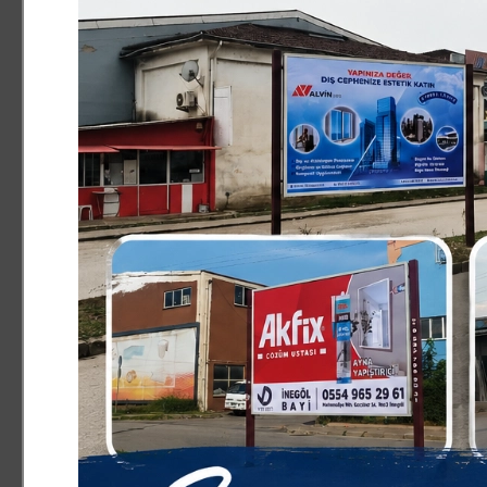
"Sahada tüm ekiplerimiz görev başında"
Cenaze sonrası açıklama yapan Muğla Valisi İdris
olsun. 5.8 şiddetinde Marmaris merkezli olmak üz
deprem yaşandı. 14 yaşındaki bir kızımızın cenaze
aileye baş sağlığı diliyorum, kızımızın mekanı 
etkilendi fakat genel olarak durumları ağır deği
durumu biraz ciddi. Hastanede şu an kalan 4 vat
sadece birkaç yapıda çatlaklar var. Durum bunda
Müdürlüğümüz, Jandarma personelimiz, sağlık çalı
personeli hepsi alanda. Tespit çalışmaları yapıl
yaralılarımızı ziyaret edip, genel durum değerlen
de Aile ve Sosyal Hizmetler Müdürlüğümüzün psik
Başımız sağ olsun. Allah bir daha ülkemizde böyl
"Muğla'mız ve çevre illerimiz ucuz atlattı"
Muğla Büyükşehir Belediye Başkanı Ahmet Aras, "
deprem oldu. Merkez üssü Marmaris olan bu depre
olsun dileklerimi iletiyorum. Ne yazık ki bu depr
kızımızı kaybettik. Biraz önce onu sonsuzluğa uğu
Fethiye'mize ve Muğla'mıza başsağlığı diliyorum. 
toplamda 75 vatandaşımız depremden etkilendi. 
yazık ki biraz ciddi. Bunun dışında herhangi bir
genel olarak Muğla'mız ve çevre illerimiz bu büyü
Merkezimiz ve Afet Acil Durum Daire Başkanlığım