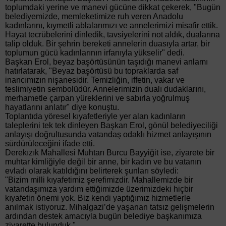
toplumdaki yerine ve manevi gücüne dikkat çekerek, "Bugün
belediyemizde, memleketimize ruh veren Anadolu
kadınlarını, kıymetli ablalarımızı ve annelerimizi misafir ettik.
Hayat tecrübelerini dinledik, tavsiyelerini not aldık, dualarına
talip olduk. Bir şehrin bereketi annelerin duasıyla artar, bir
toplumun gücü kadınlarının irfanıyla yükselir" dedi.
Başkan Erol, beyaz başörtüsünün taşıdığı manevi anlamı
hatırlatarak, "Beyaz başörtüsü bu topraklarda saf
inancımızın nişanesidir. Temizliğin, iffetin, vakar ve
teslimiyetin sembolüdür. Annelerimizin dualı dudaklarını,
merhametle çarpan yüreklerini ve sabırla yoğrulmuş
hayatlarını anlatır" diye konuştu.
Toplantıda yöresel kıyafetleriyle yer alan kadınların
taleplerini tek tek dinleyen Başkan Erol, gönül belediyeciliği
anlayışı doğrultusunda vatandaş odaklı hizmet anlayışının
sürdürüleceğini ifade etti.
Derekızık Mahallesi Muhtarı Burcu Bayyiğit ise, ziyarete bir
muhtar kimliğiyle değil bir anne, bir kadın ve bu vatanın
evladı olarak katıldığını belirterek şunları söyledi:
"Bizim milli kıyafetimiz şerefimizdir. Mahallemizde bir
vatandaşımıza yardım ettiğimizde üzerimizdeki hiçbir
kıyafetin önemi yok. Biz kendi yaptığımız hizmetlerle
anılmak istiyoruz. Mihalgazi’de yaşanan tatsız gelişmelerin
ardından destek amacıyla bugün belediye başkanımıza
ziyarette bulunduk."