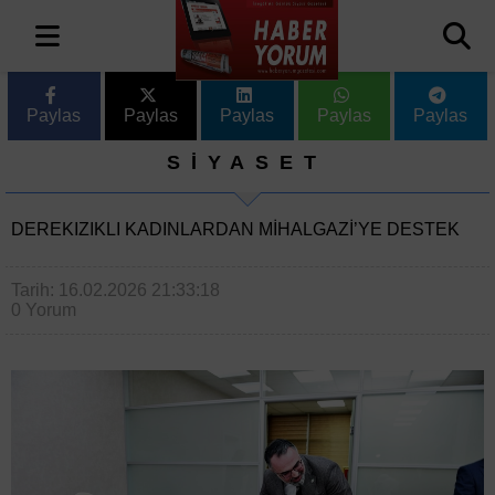
Paylas
Paylas
Paylas
Paylas
Paylas
SİYASET
DEREKIZIKLI KADINLARDAN MIHALGAZI’YE DESTEK
Tarih: 16.02.2026 21:33:18
0 Yorum