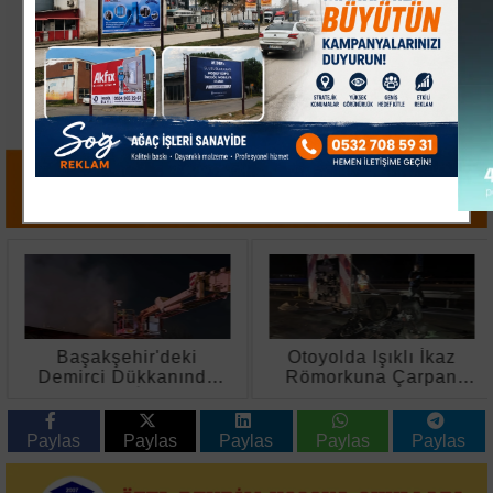
Başakşehir'deki
Otoyolda Işıklı İkaz
Demirci Dükkanında
Römorkuna Çarpan
Yangın: İş Yeri
Motosiklet Sürücüsü
Kullanılamaz Hale
Hayatını Kaybetti
Geldi
Paylas
Paylas
Paylas
Paylas
Paylas