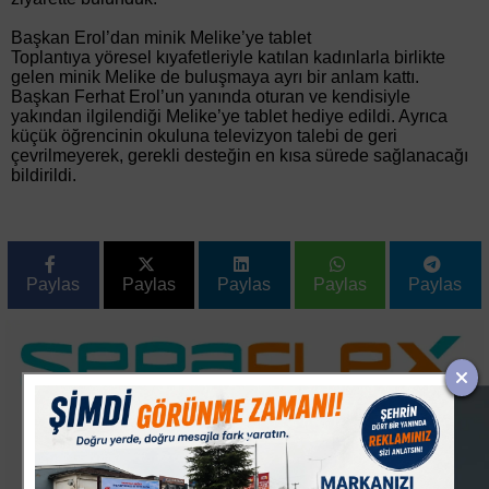
Başkan Erol’dan minik Melike’ye tablet
Toplantıya yöresel kıyafetleriyle katılan kadınlarla birlikte
gelen minik Melike de buluşmaya ayrı bir anlam kattı.
Başkan Ferhat Erol’un yanında oturan ve kendisiyle
yakından ilgilendiği Melike’ye tablet hediye edildi. Ayrıca
küçük öğrencinin okuluna televizyon talebi de geri
çevrilmeyerek, gerekli desteğin en kısa sürede sağlanacağı
bildirildi.
Paylas
Paylas
Paylas
Paylas
Paylas