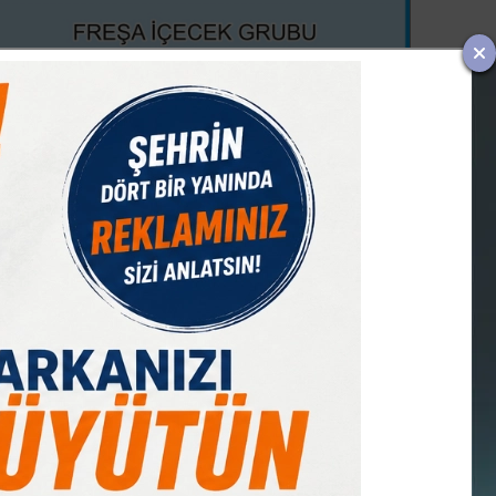
IST 100
DOLAR
EURO
GRAM ALTIN
Ç. ALTIN
7580,79
47,59
55,02
6538,12
10424,01
%0,31
% 0,06
% 0,04
% 0,66
% 2,02