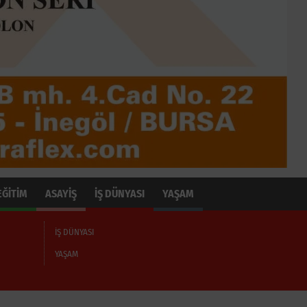
EĞİTİM
ASAYİŞ
İŞ DÜNYASI
YAŞAM
İŞ DÜNYASI
YAŞAM