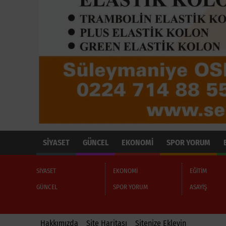
SİYASET
GÜNCEL
EKONOMİ
SPOR YORUM
SİYASET
EKONOMİ
EĞİTİM
GÜNCEL
SPOR YORUM
ASAYİŞ
Hakkımızda
Site Haritası
Sitenize Ekleyin