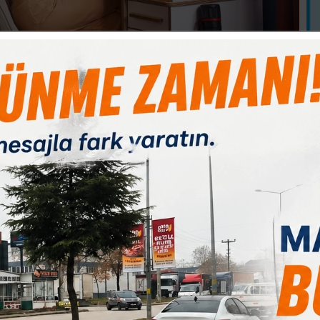
B
Paylas
Paylas
Paylas
1
ığın açısı, rafların konumu, masa düzeni ve kullanılan malzeme
steğini doğrudan etkiler. Uzmanlara göre çocukların öğrenme
alıştıkları ortamın doğru kurgulanmasıdır. Masanın konumu, ışığın
at süresini ve motivasyonu doğrudan etkiler. Doğru bir çalışma
n ilgiyi de güçlendirir. Uzmanlar, masa konumunun pencereyle
si (sağ elini kullanan çocuklar için) göz yorgunluğunu azaltırken
ti dağıtmasına yol açabiliyor. Raf ve ünitelerin masanın hemen
at alanını sade tutarak verimi artırıyor. Bu farkındalıkla
 LED aydınlatma sistemleriyle donatıldı. Işığın rengi ve
 gözü yormadan uzun süreli çalışma konforu sunuyor. TYP-C
k priz ihtiyacını ortadan kaldırıyor. Bu yenilik, özellikle
em pratik hem güvenli bir çözüm sunuyor. Çilek, tasarımlarında