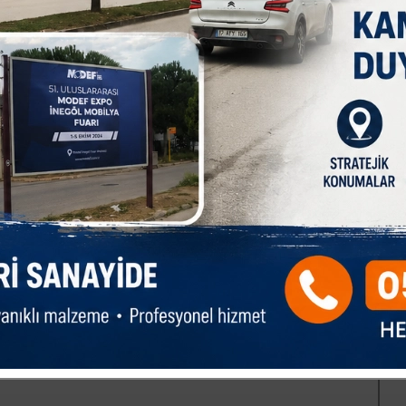
veriyor. Kullanılan ahşap paneller E1 standardına uygun düşük
yum sağlanıyor. Tüm boyalar ve vernikler, EN 71-3 toksik
iliyor. Bu sayede çocuklar, uzun saatler geçirdikleri çalışma
yor. Ders başarısı, yalnızca ne kadar çalışıldığıyla değil,
si ve güvenliğiyle özenle tasarlanan her Çilek çalışma masası,
eren bir alan sunuyor. Çilek, çocukların hayal gücüyle öğrenme
hazırlanabilecekleri ortamlar yaratmaya devam ediyor. Çilek
'de kurulduğu günden beri, çocukların düşlerini odalarına kurmak
kiye markası olarak, 5 kıtada, 50’den fazla ülkede 500’den fazla
dokunmanın haklı gururunu yaşıyor.