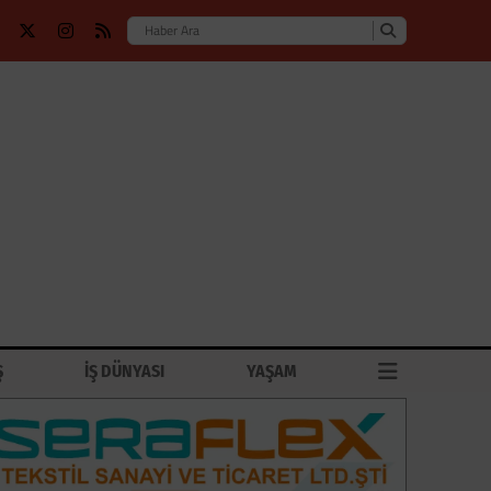
Ş
İŞ DÜNYASI
YAŞAM