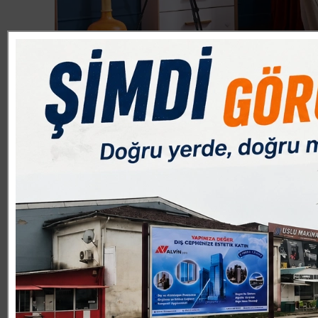
GÜNCEL
16.10.2025 13:44:00
0
Paylas
Paylas
Ders çalışmak yalnızca masa başına oturmak değildir. Iş
kalitesi; bir çocuğun dikkatini, konforunu ve öğrenme i
verimliliğini artıran en önemli etkenlerden biri, ders ç
açısı, rafların yerleşimi ve kullanılan malzemeler, dikk
düzeni, sadece akademik başarıyı değil, öğrenmeye ola
olan ilişkisini önemli buluyor. Doğal ışığın soldan gelme
pencereye çok yakın konumlandırma dış etkenlerin dikka
arkasında değil yan tarafında bulunması, öğrencinin dikk
geliştirilen Çilek çalışma masaları, entegre TYP-C girişli
parlaklığı özel olarak ayarlanmış yumuşak beyaz tonda,
bağlantı noktası ise aydınlatmayı güvenli hale getirirken e
teknolojiyle iç içe büyüyen yeni nesil öğrenciler için h