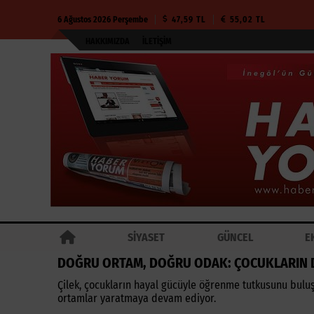
6 Ağustos 2026 Perşembe
47,59 TL
55,02 TL
HAKKIMIZDA
İLETIŞIM
SİYASET
GÜNCEL
E
DOĞRU ORTAM, DOĞRU ODAK: ÇOCUKLARIN 
Çilek, çocukların hayal gücüyle öğrenme tutkusunu buluş
ortamlar yaratmaya devam ediyor.