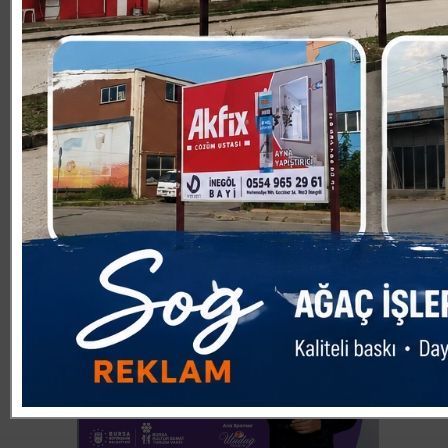
yalnızca estetiğe değil malzeme güvenliğine de öncelik 
formaldehit içeriyor; REACH ve RoHS direktiflerine tam u
madde analizlerinden geçerek sağlığa zararsız hale getir
alanlarında hem konforlu hem de güvenli bir deneyim yaşı
nerede çalışıldığıyla da ilgilidir. Işığı, düzeni, malzeme
çocuklara yalnızca bir mobilya değil, öğrenmeye ilham v
tutkusunu buluşturan tasarımlarıyla, geleceğe güvenle 
Hakkında Çilek, 1996 yılında aile şirketi olarak Türkiye
için çalışıyor. Bugün bu topraklardan çıkan güçlü bir Tür
satış noktasıyla 5 milyondan fazla çocuğun hayallerine 