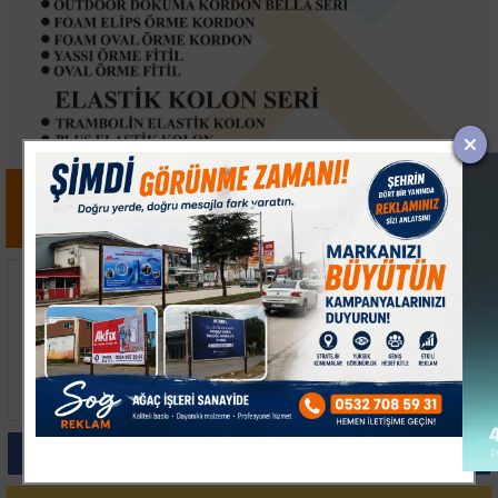
Bursa'da 700 Yıllık
İzmit Körfezi'nde 471
Fetih Ruhu Mehter
Yüzücü Tarihi Geçiş
Konserleriyle
Yaptı
Canlanıyor
Paylas
Paylas
Paylas
Paylas
Paylas