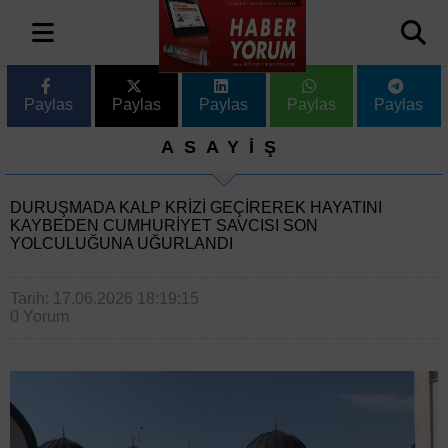
Paylas
Paylas
Paylas
Paylas
Paylas
ASAYİŞ
DURUŞMADA KALP KRIZI GEÇIREREK HAYATINI
KAYBEDEN CUMHURIYET SAVCISI SON
YOLCULUĞUNA UĞURLANDI
Tarih: 17.06.2026 18:19:15
0 Yorum