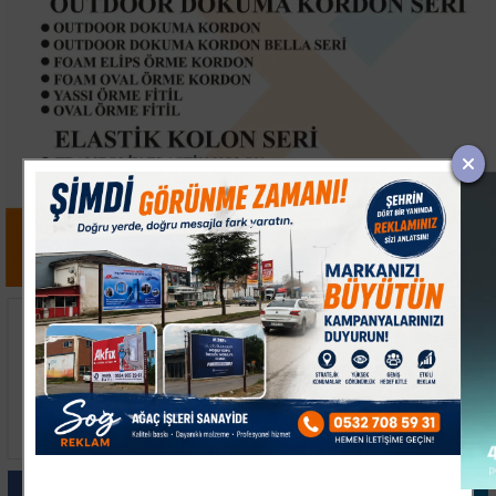
Kocaeli'de Uyuşturucu
Bilecik'te Kuş Çarpması
Operasyonlarında 6
Sonucu Çıkan Yangın
Şüpheli Tutuklandı
Kontrol Altına Alındı