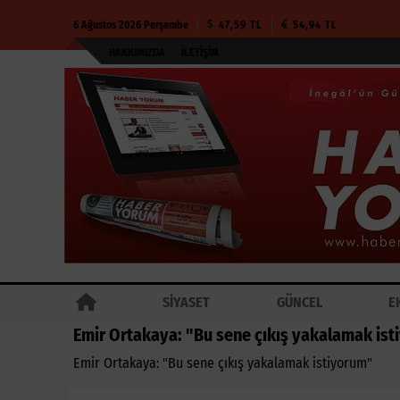
6 Ağustos 2026 Perşembe
47,59 TL
54,94 TL
HAKKIMIZDA
İLETIŞIM
SİYASET
GÜNCEL
E
Emir Ortakaya: "Bu sene çıkış yakalamak is
Emir Ortakaya: "Bu sene çıkış yakalamak istiyorum"