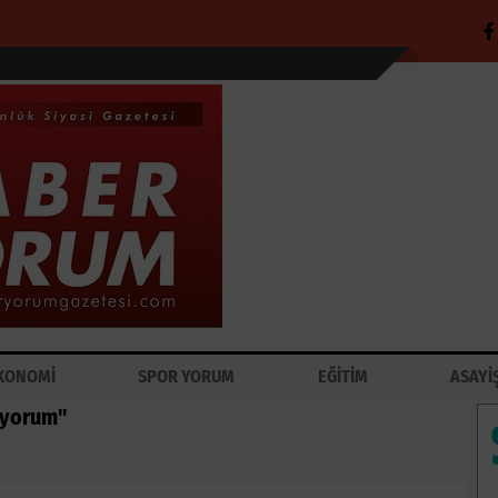
KONOMİ
SPOR YORUM
EĞİTİM
ASAYİ
tiyorum"