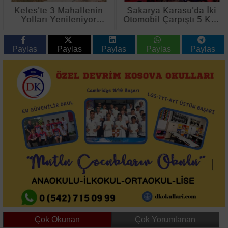
Keles'te 3 Mahallenin
Sakarya Karasu'da İki
Yolları Yenileniyor
Otomobil Çarpıştı 5 Kişi
Genişletiliyor
Yaralandı
Paylas
Paylas
Paylas
Paylas
Paylas
Çok Okunan
Çok Yorumlanan