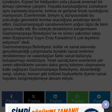
içindeyim. Kişisel bir hikâyeden yola çıkarak evrensel bir
temayı işlemeye çalıştım. Hayatta karşılaştığımız zorlukların
aynı zamanda büyüme, kırılma ve gelişme fırsatı sunduğuna
inanıyorum. Eserlerimde, bireyin iç dünyasındaki bu
yolculuğu geometrik formlar aracılığıyla anlatmayı tercih
ettim. Gaziosmanpaşalı sanatseverlerin yoğun ilgisi de beni
ayrıca mutlu etti. Bu süreçte desteklerini esirgemeyen
Gaziosmanpaşa Belediyesi’ne ve süreci yakından takip
eden Başkanımız Sayın Eray Karadeniz’e çok teşekkür
ediyorum" dedi.
Gaziosmanpaşa Belediyesi, kültür ve sanat alanında
gerçekleştirdiği çalışmalarla ilçedeki sanat üretimini
desteklemeyi ve vatandaşları farklı sanat dallarıyla
buluşturmayı sürdürüyor. Yerel sanatçıların eserlerine yer
veren etkinliklerle sanatın daha geniş kitlelere ulaşmasına
katkı sağlayan Gaziosmanpaşa Belediyesi, düzenlediği
sergi, söyleşi, konser gibi kültürel faaliyetlerle ilçenin sanat
hayatını zenginleştirmeye devam ediyor.
Paylas
Paylas
Paylas
Paylas
Paylas