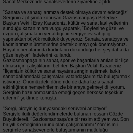
Sanat Merkezi’nde sanatseverlerin ziyaretine açıldı.
"Sanata ve sanatçılarımıza destek olmaya devam edeceğiz"
Serginin açılışında konuşan Gaziosmanpaşa Belediye
Başkan Vekili Eray Karadeniz, kültür ve sanat faaliyetlerinin
sunduğu kazanımlara vurgu yaparak, "Böylesine güzel ve
özgün çalışmaların yer aldığı bir sergiye ev sahipliği
yapmaktan büyük mutluluk duyuyoruz. Sanata, sanatçıya ve
kadınlarımızın üretimlerine destek olmayı çok önemsiyoruz.
Hayatın her alanında kadınların dokunduğu her şey daha da
güzelleşiyor" ifadelerini kullandı.
Gaziosmanpaşa’nın sanat, spor ve başarılarla anılan bir ilçe
olması için çalıştıklarını belirten Başkan Vekili Karadeniz,
"İlçemizin kültür ve sanat hayatını zenginleştirmek, farklı
sanat dallarındaki çalışmaları vatandaşlarımızla buluşturmak
istiyoruz. Önümüzdeki dönemde de daha fazla sanat
etkinliğinde hemşehrilerimizle bir araya gelmeyi diliyorum.
Serginin hazırlanmasında emeği geçen herkese teşekkür
ederim" şeklinde konuştu.
"Sergi, bireyin iç dünyasındaki serüveni anlatıyor"
Sergiyle ilgili değerlendirmelerde bulunan ressam Gözde
Büyükdereli, "Gaziosmanpaşa’da bir resim atölyem var. Son
bir yıllık emeğimin ürünü olan çalışmalarımı ‘Yön’ isimli
sergimle sanatseverlerle buluşturmanın mutluluğu