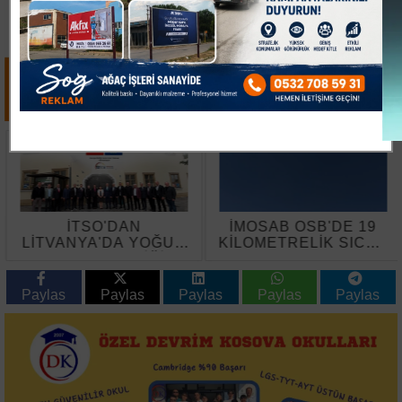
İTSO'DAN
İMOSAB OSB'DE 19
LİTVANYA'DA YOĞUN
KİLOMETRELİK SICAK
TEMAS TRAFİĞİ
ASFALT ÇALIŞMASI
BAŞLADI
Paylas
Paylas
Paylas
Paylas
Paylas