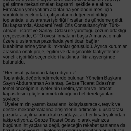
geliştirme mekanizmaları kapsamlı şekilde ele alındı.
Firmaların yeni yatırım alanlarına yönlendirilmesi için
yürütülebilecek ortak çalışmaların değerlendirildiği
toplantıda, uluslararası işbirliği fırsatları da gündeme geldi.
Bu kapsamda, Akademi Yeşil Ofis Consultancy’nin Türk-
Alman Ticaret ve Sanayi Odası ile yürüttüğü çözüm ortaklığı
çerçevesinde, GTO üyesi firmaların başta Almanya olmak
üzere uluslararası pazarlarda yeni ticari bağlar
kurabilmelerine yönelik imkanlar görüşüldü. Ayrıca kurumlar
arasında ortak proje, eğitim ve danışmanlık faaliyetlerine
yönelik işbirliği seçenekleri hakkında fikir alışverişinde
bulunuldu.
"Her fırsatı yakından takip ediyoruz"
Toplantıda değerlendirmelerde bulunan Yönetim Başkanı
Sayın Abdurrahman Aslantaş, Gebze Ticaret Odası’nın
temel önceliğinin üyelerinin üretim, yatırım ve ihracat
kapasitesini güçlendirmek olduğunu belirterek şunları
söyledi:
"Üyelerimizin yatırım kararlarını kolaylaştıracak, teşvik ve
destek mekanizmalarına erişimlerini artıracak, uluslararası
pazarlara açılmalarına katkı sağlayacak her fırsatı yakından
takip ediyoruz. Gebze Ticaret Odası olarak yalnızca
bugünün ihtiyaçlarına değil, geleceğin rekabet şartlarına da
hazırlık yapıyoruz. Üyelerimizi doğru kurumlarla buluşturan,