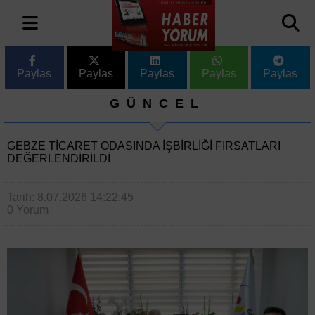
Paylas
Paylas
Paylas
Paylas
Paylas
GÜNCEL
GEBZE TICARET ODASINDA IŞBIRLIĞI FIRSATLARI
DEĞERLENDIRILDI
Tarih: 8.07.2026 14:22:45
0 Yorum