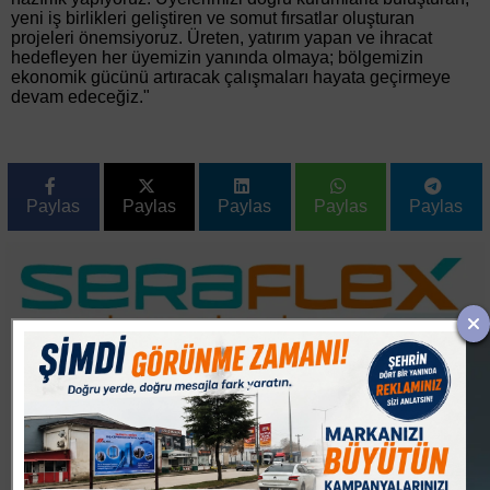
yeni iş birlikleri geliştiren ve somut fırsatlar oluşturan
projeleri önemsiyoruz. Üreten, yatırım yapan ve ihracat
hedefleyen her üyemizin yanında olmaya; bölgemizin
ekonomik gücünü artıracak çalışmaları hayata geçirmeye
devam edeceğiz."
Paylas
Paylas
Paylas
Paylas
Paylas