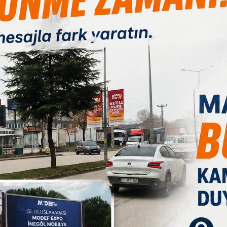
B
1
Paylas
Paylas
Paylas
Kent Konseyi, Bursa Büyükşehir Belediyesi, Kocaeli Bisiklet ve
Çölyakla Yaşam Derneği işbirliğinde düzenlenen 2. Glutensiz
al çevirecek. Tura Kocaeli Kent Meydanı’ndan başlayan
ulukta yola çıkan kafile turu Balıkesir’de tamamlayacak.
talarına da içinde glutensiz ürünlerin olduğu koliler hediye