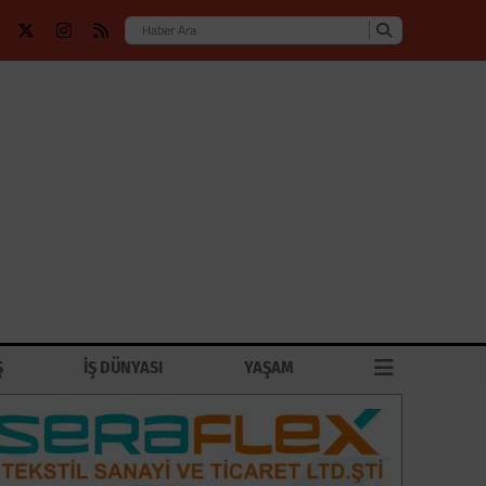
Ş
İŞ DÜNYASI
YAŞAM