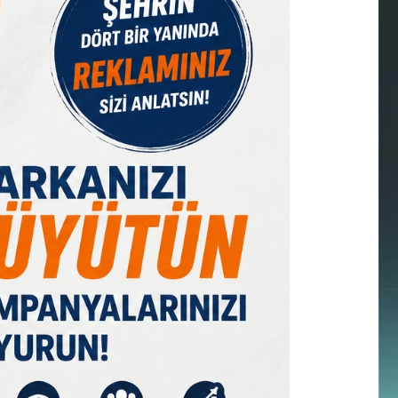
IST 100
DOLAR
EURO
GRAM ALTIN
Ç. ALTIN
7526,60
47,58
55,11
6570,85
10219,40
%0,09
% 0,05
% 0,20
% 1,17
% 0,00