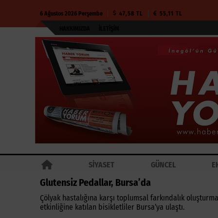
6 Ağustos 2026 Perşembe
47,58 TL
55,11 TL
HAKKIMIZDA
İLETIŞIM
SİYASET
GÜNCEL
E
Glutensiz Pedallar, Bursa’da
Çölyak hastalığına karşı toplumsal farkındalık oluşturm
etkinliğine katılan bisikletliler Bursa’ya ulaştı.