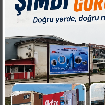
SPOR YORUM
6.05.2022 12:34:00
0
Paylas
Paylas
Kocaeli Valiliği, Kocaeli Büyükşehir Belediyesi, Kocaeli 
Doğa Sporları (KOBİDOS) ve Kocaeli, Bursa ve Balıkesir 
Yaşam Turu’nda 12 bisikletçi 264 kilometre boyunca ped
bisikletçiler Bursa’ya ulaştı.
Bursa ve Balıkesir olmak üzere iki rotadan oluşacak yolc
Etkinlik kapsamında Bursa’daki ihtiyaç sahibi çölyak has
edildi.