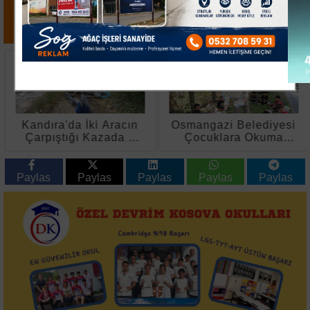
Kandıra'da İki Aracın
Osmangazi Belediyesi
Çarpıştığı Kazada 6
Çocuklara Okuma
Kişi Yaralandı
Kültürü Kazandırıyor
Paylas
Paylas
Paylas
Paylas
Paylas