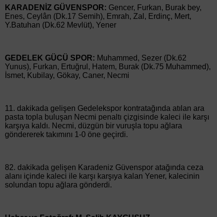
KARADENİZ GÜVENSPOR:
Gencer, Furkan, Burak bey,
Enes, Ceylân (Dk.17 Semih), Emrah, Zal, Erdinç, Mert,
Y.Batuhan (Dk.62 Mevlüt), Yener
GEDELEK GÜCÜ SPOR:
Muhammed, Sezer (Dk.62
Yunus), Furkan, Ertuğrul, Hatem, Burak (Dk.75 Muhammed),
İsmet, Kubilay, Gökay, Caner, Necmi
11. dakikada gelişen Gedelekspor kontratağında atılan ara
pasta topla buluşan Necmi penaltı çizgisinde kaleci ile karşı
karşıya kaldı. Necmi, düzgün bir vuruşla topu ağlara
göndererek takımını 1-0 öne geçirdi.
82. dakikada gelişen Karadeniz Güvenspor atağında ceza
alanı içinde kaleci ile karşı karşıya kalan Yener, kalecinin
solundan topu ağlara gönderdi.