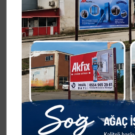
Her beze lenfoma değildir
Lenf bezi büyümelerinin çoğu zaman enfeksiyonlar ve iy
Durusoy, "Diş enfeksiyonları, boğaz enfeksiyonları, cilt 
neden olabilir. Ancak 2-3 haftadan uzun süren, sert, ağr
bezleri mutlaka uzman değerlendirmesinden geçmelidir
Tanı netleşmeden bilinçsiz antibiyotik veya kortizon kull
kortizon tedavisinin biyopsi sonuçlarını etkileyerek tanıy
Tanıda biyopsi ve PET-BT büyük önem taşıyor
Lenfoma tanısında en önemli basamağın patolojik incel
hastalık değildir. Çok sayıda alt tipi bulunur ve her alt
doku örneği sağlayan uygun biyopsi yöntemleri tercih ed
belirlenmesi tedavi planlamasının temelini oluşturur" d
Tanı sonrasında hastalığın yaygınlığının PET-BT ile değe
hem de tedaviye verilen yanıtın izlenmesinde önemli bilgi
Tedavi kişiye özel planlanıyor
Lenfoma tedavisinin hastalığın alt tipine, evresine ve h
Durusoy, "Bazı yavaş seyirli lenfomalarda yakın takip yet
immünoterapi, hedefe yönelik tedaviler, radyoterapi, kö
uygulanabilmektedir. Bu nedenle tedavi süreci mutlaka h
dedi.
Erken tanının önemine dikkat çeken Dr. Durusoy, "Uzun 
terlemesi, kilo kaybı ya da şüpheli görüntüleme belirti
başvurması büyük önem taşımaktadır" ifadelerini kullan