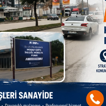
i huylu nedenlerden kaynaklanabileceğini ifade eden Dr.
hastalıkları ve birçok farklı durum lenf bezlerinde büyümeye
ısız, giderek büyüyen veya birden fazla bölgede görülen lenf
" diye konuştu.
anımının doğru olmadığını belirten Dr. Durusoy, özellikle
ı zorlaştırabileceğini söyledi.
eme olduğunu vurgulayan Dr. Durusoy, "Lenfomalar tek bir
 tipin tedavisi farklıdır. Bu nedenle mümkün olduğunca yeterli
ilmelidir. Patoloji raporunda lenfomanın alt tipinin doğru
edi.
rlendirildiğini belirten Dr. Durusoy, bu yöntemin hem evreleme
ler sağladığını ifade etti.
astanın genel durumuna göre değişiklik gösterdiğini belirten Dr.
erli olabilirken, daha agresif tiplerde kemoterapi,
k hücre nakli ve uygun hastalarda CAR-T hücre tedavileri
ematoloji uzmanı tarafından kişiye özel olarak planlanmalıdır"
süren veya giderek büyüyen lenf bezi, açıklanamayan ateş, gece
leri bulunan kişilerin gecikmeden hematoloji uzmanına
dı.