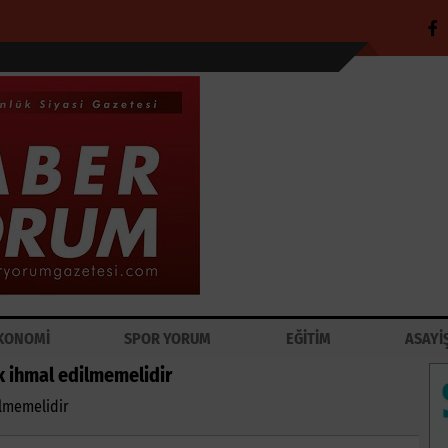
KONOMİ
SPOR YORUM
EĞİTİM
ASAYİ
k ihmal edilmemelidir
ilmemelidir