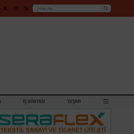
Ş
İŞ DÜNYASI
YAŞAM