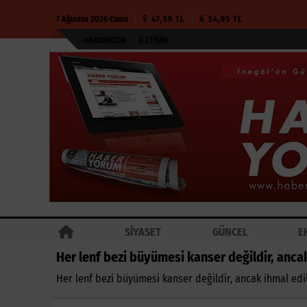
7 Ağustos 2026 Cuma
47,59 TL
54,95 TL
HAKKIMIZDA
İLETIŞIM
SİYASET
GÜNCEL
E
Her lenf bezi büyümesi kanser değildir, anca
Her lenf bezi büyümesi kanser değildir, ancak ihmal ed