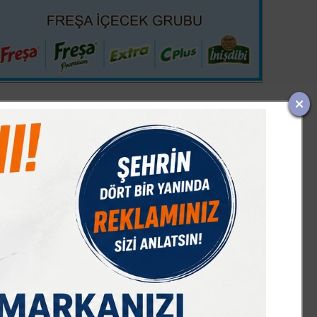
IST 100
DOLAR
EURO
GRAM ALTIN
Ç. ALTIN
7603,28
47,59
54,95
6491,70
10424,01
%0,44
% 0,09
% 0,00
% 0,00
% 0,00