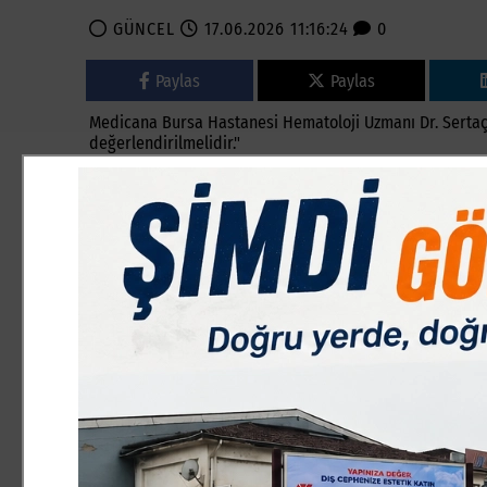
GÜNCEL
17.06.2026 11:16:24
0
Paylas
Paylas
Medicana Bursa Hastanesi Hematoloji Uzmanı Dr. Sertaç
değerlendirilmelidir."
Lenf bezlerinde ortaya çıkan büyümeler toplumda sıklık
kanser anlamına gelmediğini belirten Medicana Bursa Ha
süren ve giderek büyüyen bezelerin ihmal edilmemesi ge
Lenfomaların, bağışıklık sisteminin önemli bir parçasın
kanserler olduğunu ifade eden Dr. Durusoy, hastalığın 
grupta incelendiğini söyledi.
Ağrısız ve büyüyen lenf bezlerine dikkat
Lenf bezlerinin boyun, koltuk altı, kasık, göğüs içi ve 
hastalarda boyunda veya koltuk altında fark edilen bir 
öksürük, nefes darlığı, dalak büyümesi ya da görüntülem
karşımıza çıkabiliyor" dedi.
Ağrısız ve giderek büyüyen lenf bezlerinin önemli bir uya
verdi:
"Gece terlemesi, nedeni açıklanamayan ateş, istemsiz kilo
belirtiler de lenfoma açısından dikkatle değerlendirilme
son altı ay içinde belirgin kilo kaybı ve nedeni açıklanam