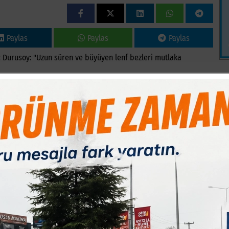
Paylas
Paylas
Paylas
 Durusoy: "Uzun süren ve büyüyen lenf bezleri mutlaka
la endişeye neden oluyor. Ancak her lenf bezi büyümesinin
B
stanesi Hematoloji Uzmanı Dr. Sertaç Durusoy, özellikle uzun
rektiğine dikkat çekti.
1
ı oluşturan lenf bezleri ve lenf dokusundan kaynaklanan
Hodgkin lenfoma ve Hodgkin dışı lenfomalar olmak üzere iki ana
karın bölgesinde bulunduğunu belirten Dr. Durusoy, "Lenfoma bazı
beze büyümesiyle ortaya çıkarken, bazı hastalarda karın ağrısı,
e yöntemleri sırasında tesadüfen görülen belirtilerle
rı işareti olabileceğini vurgulayan Dr. Durusoy, şu bilgileri
 kaybı, yaygın kaşıntı, halsizlik ve karında dolgunluk hissi gibi
lidir. Özellikle gece çamaşır değiştirecek kadar yoğun terleme,
ayan ateş, bizim için önemli sistemik belirtilerdir."