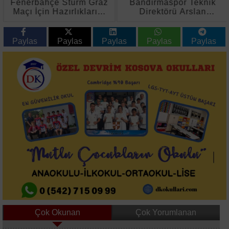
Fenerbahçe Sturm Graz
Bandırmaspor Teknik
Maçı İçin Hazırlıklarını
Direktörü Arslan
Sürdürdü
Galibiyeti Babasına
Armağan Etti
Paylas
Paylas
Paylas
Paylas
Paylas
Çok Okunan
Çok Yorumlanan