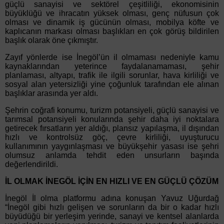
güçlü sanayisi ve sektörel çeşitliliği, ekonomisinin
büyüklüğü ve ihracatın yüksek olması, genç nüfusun çok
olması ve dinamik iş gücünün olması, mobilya köfte ve
kaplıcanın markası olması başlıkları en çok görüş bildirilen
başlık olarak öne çıkmıştır.
Zayıf yönlerde ise İnegöl’ün il olmaması nedeniyle kamu
kaynaklarından yeterince faydalanamaması, şehir
planlaması, altyapı, trafik ile ilgili sorunlar, hava kirliliği ve
sosyal alan yetersizliği yine çoğunluk tarafından ele alınan
başlıklar arasında yer aldı.
Şehrin coğrafi konumu, turizm potansiyeli, güçlü sanayisi ve
tarımsal potansiyeli konularında şehir daha iyi noktalara
getirecek fırsatların yer aldığı, plansız yapılaşma, il dışından
hızlı ve kontrolsüz göç, çevre kirliliği, uyuşturucu
kullanımının yaygınlaşması ve büyükşehir yasası ise şehri
olumsuz anlamda tehdit eden unsurların başında
değerlendirildi.
İL OLMAK İNEGÖL İÇİN EN HIZLI VE EN GÜÇLÜ ÇÖZÜM
İnegöl İl olma platformu adına konuşan Yavuz Uğurdağ
“İnegöl gibi hızlı gelişen ve sorunların da bir o kadar hızlı
büyüdüğü bir yerleşim yerinde, sanayi ve kentsel alanlarda