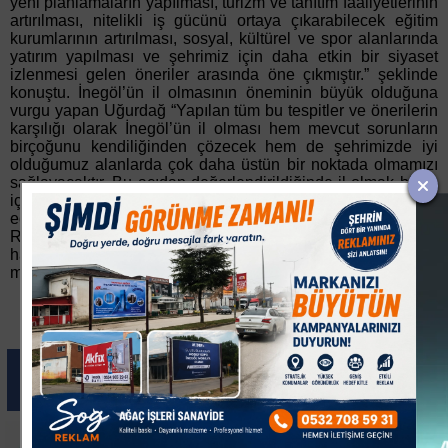
yeni planlamaların yapılması, turizm ve tanıtım faaliyetlerinin
artırılması, nitelikli iş gücünü ortaya çıkarabilecek eğitim
kurumlarının artırılması, sosyal, kültürel ve spor alanlarında
yatırım yapılması ve şehrimiz için daha etkin bir siyaset
izlenmesi gelen öneriler arasında öne çıkmıştır.” şeklinde
konuştu. İnegöl’ün il olmasının öneminin büyük olduğuna
vurgu yapan Uğurdağ “Yapılan tüm bu tespitler ve önerilerin
karşılığı olarak İnegöl’ün il olması hem mevcut sorunların
birçoğunu kendiliğinden çözecek hem de şehrimizde iyi
olduğumuz alanlarda çok daha üstün bir noktada olmamızı
sağlayacaktır. Bu açıdan değerlendirildiğinde il olmak bizim
için en hızlı ve en güçlü çözümdür. Çalıştayımızda elde
edilen verilerle detaylı bir rapor çalışması hazırlanmaktadır.
Rapor tamamlandığında elimizde daha detaylı bir yol
haritası da olacaktır. Yapılan çalışmaları şehrimizin
menfaatleri için ilgili tüm taraflarla da paylaşacağız.” dedi.
Paylas
Paylas
Paylas
Paylas
Paylas