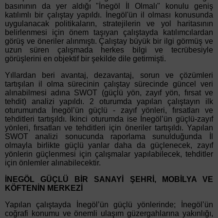
basınının da yer aldığı "İnegöl İl Olmalı" konulu geniş
katılımlı bir çalıştay yapıldı. İnegöl'ün il olması konusunda
uygulanacak politikaların, stratejilerin ve yol haritasının
belirlenmesi için önem taşıyan çalıştayda katılımcılardan
görüş ve öneriler alınmıştı. Çalıştay büyük bir ilgi görmüş ve
uzun süren çalışmada herkes bilgi ve tecrübesiyle
görüşlerini en objektif bir şekilde dile getirmişti.
Yıllardan beri avantaj, dezavantaj, sorun ve çözümleri
tartışılan il olma sürecinin çalıştay sürecinde güncel veri
alınabilmesi adına SWOT (güçlü yön, zayıf yön, fırsat ve
tehdit) analizi yapıldı. 2 oturumda yapılan çalıştayın ilk
oturumunda İnegöl’ün güçlü - zayıf yönleri, fırsatları ve
tehditleri tartışıldı. İkinci oturumda ise İnegöl’ün güçlü-zayıf
yönleri, fırsatları ve tehditleri için öneriler tartışıldı. Yapılan
SWOT analizi sonucunda raporlama sunulduğunda İl
olmayla birlikte güçlü yanlar daha da güçlenecek, zayıf
yönlerin güçlenmesi için çalışmalar yapılabilecek, tehditler
için önlemler alınabilecektir.
İNEGÖL GÜÇLÜ BİR SANAYİ ŞEHRİ, MOBİLYA VE
KÖFTENİN MERKEZİ
Yapılan çalıştayda İnegöl’ün güçlü yönlerinde; İnegöl’ün
coğrafi konumu ve önemli ulaşım güzergahlarına yakınlığı,