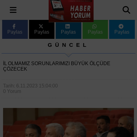
Paylas
Paylas
Paylas
Paylas
Paylas
GÜNCEL
İL OLMAMIZ SORUNLARIMIZI BÜYÜK ÖLÇÜDE
ÇÖZECEK
Tarih: 6.11.2023 15:04:00
0 Yorum