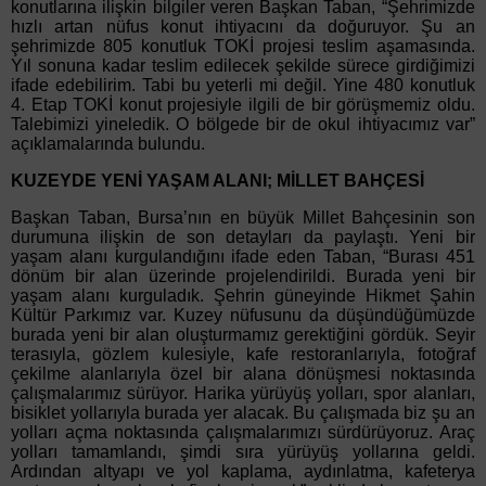
konutlarına ilişkin bilgiler veren Başkan Taban, “Şehrimizde
hızlı artan nüfus konut ihtiyacını da doğuruyor. Şu an
şehrimizde 805 konutluk TOKİ projesi teslim aşamasında.
Yıl sonuna kadar teslim edilecek şekilde sürece girdiğimizi
ifade edebilirim. Tabi bu yeterli mi değil. Yine 480 konutluk
4. Etap TOKİ konut projesiyle ilgili de bir görüşmemiz oldu.
Talebimizi yineledik. O bölgede bir de okul ihtiyacımız var”
açıklamalarında bulundu.
KUZEYDE YENİ YAŞAM ALANI; MİLLET BAHÇESİ
Başkan Taban, Bursa’nın en büyük Millet Bahçesinin son
durumuna ilişkin de son detayları da paylaştı. Yeni bir
yaşam alanı kurgulandığını ifade eden Taban, “Burası 451
dönüm bir alan üzerinde projelendirildi. Burada yeni bir
yaşam alanı kurguladık. Şehrin güneyinde Hikmet Şahin
Kültür Parkımız var. Kuzey nüfusunu da düşündüğümüzde
burada yeni bir alan oluşturmamız gerektiğini gördük. Seyir
terasıyla, gözlem kulesiyle, kafe restoranlarıyla, fotoğraf
çekilme alanlarıyla özel bir alana dönüşmesi noktasında
çalışmalarımız sürüyor. Harika yürüyüş yolları, spor alanları,
bisiklet yollarıyla burada yer alacak. Bu çalışmada biz şu an
yolları açma noktasında çalışmalarımızı sürdürüyoruz. Araç
yolları tamamlandı, şimdi sıra yürüyüş yollarına geldi.
Ardından altyapı ve yol kaplama, aydınlatma, kafeterya