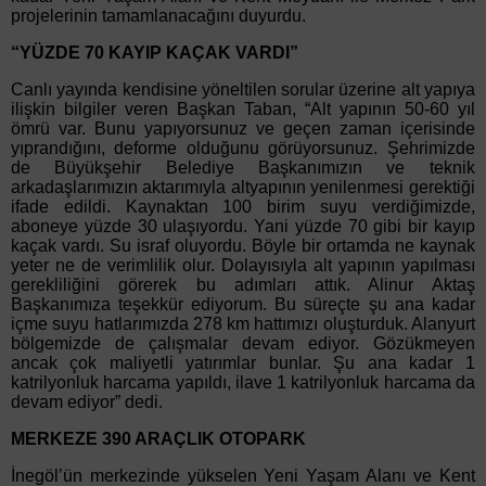
projelerinin tamamlanacağını duyurdu.
“YÜZDE 70 KAYIP KAÇAK VARDI”
Canlı yayında kendisine yöneltilen sorular üzerine alt yapıya
ilişkin bilgiler veren Başkan Taban, “Alt yapının 50-60 yıl
ömrü var. Bunu yapıyorsunuz ve geçen zaman içerisinde
yıprandığını, deforme olduğunu görüyorsunuz. Şehrimizde
de Büyükşehir Belediye Başkanımızın ve teknik
arkadaşlarımızın aktarımıyla altyapının yenilenmesi gerektiği
ifade edildi. Kaynaktan 100 birim suyu verdiğimizde,
aboneye yüzde 30 ulaşıyordu. Yani yüzde 70 gibi bir kayıp
kaçak vardı. Su israf oluyordu. Böyle bir ortamda ne kaynak
yeter ne de verimlilik olur. Dolayısıyla alt yapının yapılması
gerekliliğini görerek bu adımları attık. Alinur Aktaş
Başkanımıza teşekkür ediyorum. Bu süreçte şu ana kadar
içme suyu hatlarımızda 278 km hattımızı oluşturduk. Alanyurt
bölgemizde de çalışmalar devam ediyor. Gözükmeyen
ancak çok maliyetli yatırımlar bunlar. Şu ana kadar 1
katrilyonluk harcama yapıldı, ilave 1 katrilyonluk harcama da
devam ediyor” dedi.
MERKEZE 390 ARAÇLIK OTOPARK
İnegöl’ün merkezinde yükselen Yeni Yaşam Alanı ve Kent