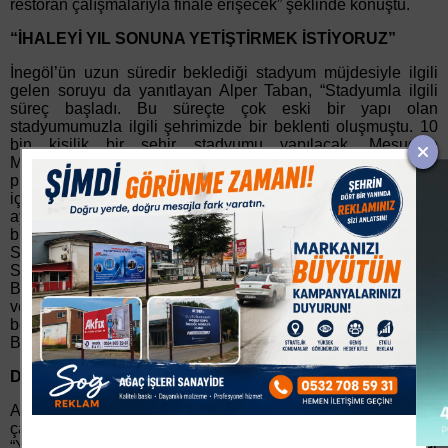
restoran çalışmalarıyla finale erişecek” şeklinde konuştu.
“İHALEYİ YIL SONUNA YETİŞTİRMEK İSTİYORUZ”
İnegöl’ün uzun süredir beklediği stadyum müjdesiyle ilgili
gelen soruyu da yanıtlayan Alper Taban, “Stadyumla ilgili
süreç başladı. Bu süreçte çok eski bir yapı olan
stadyumumuzla ilgili şehrimizde bir beklenti oluşmuştu. 10
bin kişilik bir şehir stadyumu yapılacak. Mesudiye
Mahallemizde bulunan spor alanları içerisinde kurgulandı
proje. Zemin etüdü ve proje çalışmaları sürüyor. Bu yıl
içerisinde ihalesini yapmak istiyoruz. Yetişirse Aralık
ayında… Sayın Bakanımız bizlere müjdeyi verdi. Bu süreçte
bizlere Milletvekilimiz, Genel Başkan Vekilimiz Efkan Ala,
Sayın Bakanımız Mustafa Varank, Milletvekillerimiz Ayhan
Salman ve Ahmet Kılıç, İl Başkanımız, İlçe Başkanımız,
Büyükşehir Belediye Başkanımız Alinur Aktaş hepsi destek
verdi. Her birine teşekkür ediyorum. Bursa’mızın hangi
bölgesinde ne ihtiyaç varsa, herkes arı gibi çalışıyor.
Bakanlıklara gidilip alınıp geliniyor” dedi.
DESTEK VEREN HERKESE TEŞEKKÜR EDERİM
Açıklamalarında İnegöl’ün gelişimi adına yürütülen
çalışmalara destek verenlere teşekkür eden Başkan Taban,
“Yapılan bu çalışmaların hepsi uyum, ahenk, bir ve beraber