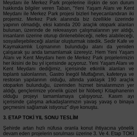
Meydanı ile Merkez Park projelerine ilişkin de son durum
hakkında bilgiler veren Taban, “Yeni Yaşam Alanı ve Kent
Meydanı ile Merkez Park projesi bizleri heyecanlandıran iki
projemiz. Merkez Park alanında biz özellikle üzerinde
yapının olmadığı, eksi katında 200 araçlık otopark alanları
bulunan, üzerinde de rekreasyon çalışmalarının yer aldığı,
insanların üzerine oturup dinlenebileceği, nefes alabileceği,
sosyalleşebileceği alanlar oluşturmak istedik. Sedir Kafe ve
Kaymakamlık Lojmanının bulunduğu alanı da yeniden
çalışarak şu anda tamamlamak üzereyiz. Hem Yeni Yaşam
Alanı ve Kent Meydanı hem de Merkez Park projelerimizin
her ikisini de bu yıl içerisinde açıyoruz. Yeni Yaşam Alanı ve
Kent Meydanı dediğimiz, içerisinde etkinlik alanları ve
toplantı salonlarının, Gastro İnegöl Mutfağının, kafeterya ve
restoran yapılarının olduğu, altında yaklaşık 190 araçlık
otoparkın bulunduğu, üzerinden hizmet binalarımızın yer
aldığı, gençlerimize yönelik güzel bir Nöbetçi Kitaphanenin
olduğu projeyi tamamlamaya çalışıyoruz. Kasım ayı
içerisinde çalışma arkadaşlarımızın yavaş yavaş o binaya
geçmesini sağlamak istiyoruz” diye konuştu.
3. ETAP TOKİ YIL SONU TESLİM
Şehirde artan hızlı nüfusa oranla konut ihtiyacına yönelik
devam eden projelerin sorulması üzerine 3. Ve 4. Etap TOKİ