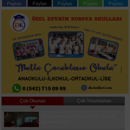
Paylas
Paylas
Paylas
Paylas
Paylas
Çok Okunan
Çok Yorumlanan
Bahçelievler'de Dün Gece Tahliye Edilen Bina
Bursa'da Makas Atan Sürücü Diğer Araçları
Çöktü
Tehlikeye Soktu
Galatasaray'da Yeni Sezon Hazırlıkları Devam