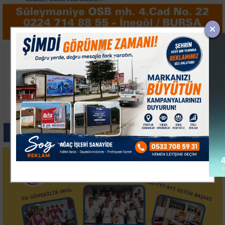
Keles'te 3 Mahallenin
Sakarya Karasu'da İki
Yolları Yenileniyor
Otomobil Çarpıştı 5 Kişi
Genişletiliyor
Yaralandı
Paylas
Paylas
Paylas
Paylas
Paylas