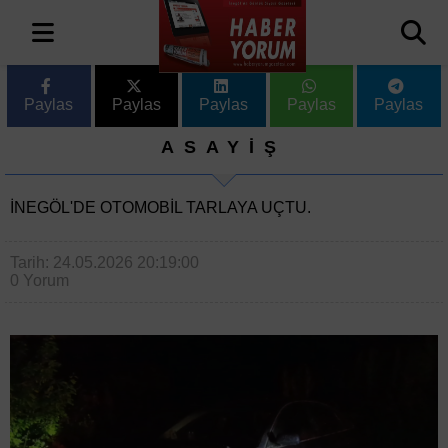
Paylas
Paylas
Paylas
Paylas
Paylas
ASAYİŞ
İNEGÖL'DE OTOMOBIL TARLAYA UÇTU.
Tarih: 24.05.2026 20:19:00
0 Yorum