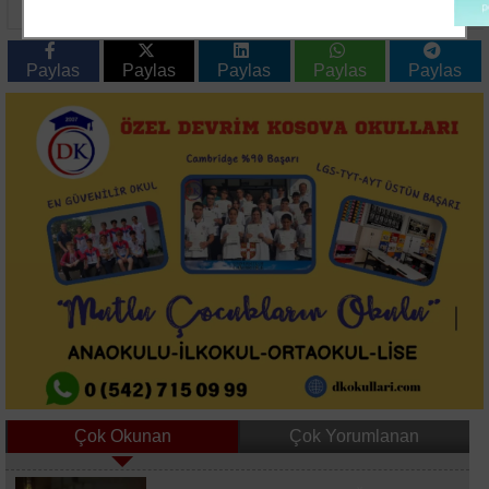
Yangını Ekiplerin
Sezon Hazırlıkları
Müdahalesiyle
Sürüyor
Söndürüldü
Paylas
Paylas
Paylas
Paylas
Paylas
Çok Okunan
Çok Yorumlanan
Bahçelievler'de Dün Gece Tahliye Edilen Bina