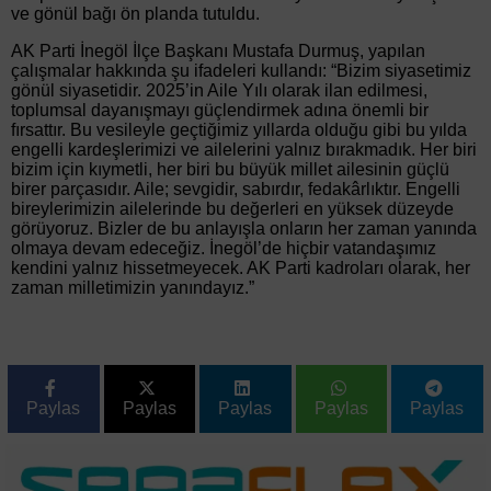
ve gönül bağı ön planda tutuldu.
AK Parti İnegöl İlçe Başkanı Mustafa Durmuş, yapılan
çalışmalar hakkında şu ifadeleri kullandı: “Bizim siyasetimiz
gönül siyasetidir. 2025’in Aile Yılı olarak ilan edilmesi,
toplumsal dayanışmayı güçlendirmek adına önemli bir
fırsattır. Bu vesileyle geçtiğimiz yıllarda olduğu gibi bu yılda
engelli kardeşlerimizi ve ailelerini yalnız bırakmadık. Her biri
bizim için kıymetli, her biri bu büyük millet ailesinin güçlü
birer parçasıdır. Aile; sevgidir, sabırdır, fedakârlıktır. Engelli
bireylerimizin ailelerinde bu değerleri en yüksek düzeyde
görüyoruz. Bizler de bu anlayışla onların her zaman yanında
olmaya devam edeceğiz. İnegöl’de hiçbir vatandaşımız
kendini yalnız hissetmeyecek. AK Parti kadroları olarak, her
zaman milletimizin yanındayız.”
Paylas
Paylas
Paylas
Paylas
Paylas