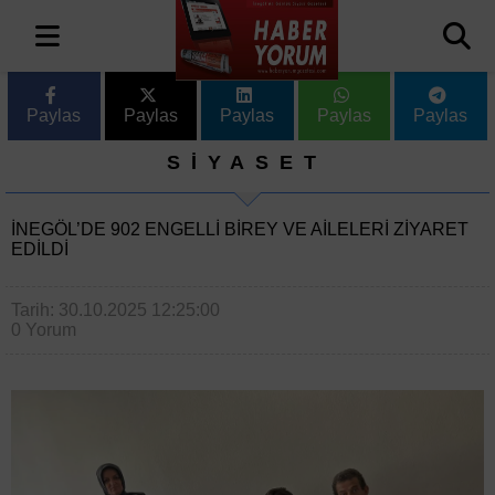
Paylas
Paylas
Paylas
Paylas
Paylas
SİYASET
İNEGÖL’DE 902 ENGELLI BIREY VE AILELERI ZIYARET
EDILDI
Tarih: 30.10.2025 12:25:00
0 Yorum