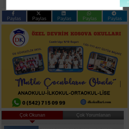
Çerkezköy'de Sağlık
Teknopark Litvanya'da
Ürünleri Tesislerini
İş Birliği Temaslarını
Ziyaret Etti
Tamamladı
Paylas
Paylas
Paylas
Paylas
Paylas
Çok Okunan
Çok Yorumlanan
Çekmeköyde İstinat Duvarı Çökmesi Sonrası