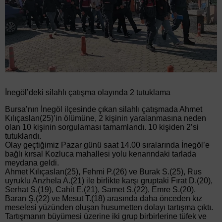
İnegöl’deki silahlı çatışma olayında 2 tutuklama
Bursa’nın İnegöl ilçesinde çıkan silahlı çatışmada Ahmet
Kılıçaslan(25)’in ölümüne, 2 kişinin yaralanmasına neden
olan 10 kişinin sorgulaması tamamlandı. 10 kişiden 2’si
tutuklandı.
Olay geçtiğimiz Pazar günü saat 14.00 sıralarında İnegöl’e
bağlı kırsal Kozluca mahallesi yolu kenarındaki tarlada
meydana geldi.
Ahmet Kılıçaslan(25), Fehmi P.(26) ve Burak S.(25), Rus
uyruklu Anzhela A.(21) ile birlikte karşı gruptaki Fırat D.(20),
Serhat S.(19), Cahit E.(21), Samet S.(22), Emre S.(20),
Baran Ş.(22) ve Mesut T.(18) arasında daha önceden kız
meselesi yüzünden oluşan husumetten dolayı tartışma çıktı.
Tartışmanın büyümesi üzerine iki grup birbirlerine tüfek ve