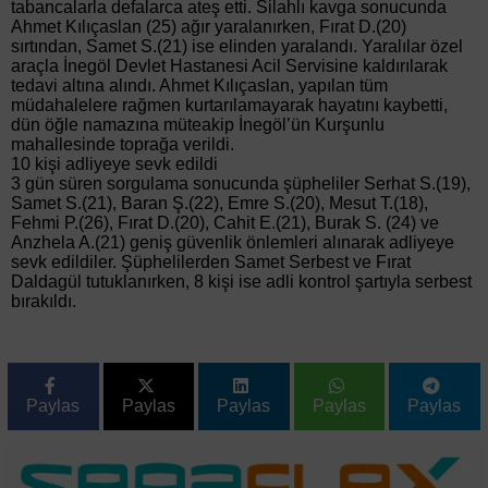
tabancalarla defalarca ateş etti. Silahlı kavga sonucunda
Ahmet Kılıçaslan (25) ağır yaralanırken, Fırat D.(20)
sırtından, Samet S.(21) ise elinden yaralandı. Yaralılar özel
araçla İnegöl Devlet Hastanesi Acil Servisine kaldırılarak
tedavi altına alındı. Ahmet Kılıçaslan, yapılan tüm
müdahalelere rağmen kurtarılamayarak hayatını kaybetti,
dün öğle namazına müteakip İnegöl’ün Kurşunlu
mahallesinde toprağa verildi.
10 kişi adliyeye sevk edildi
3 gün süren sorgulama sonucunda şüpheliler Serhat S.(19),
Samet S.(21), Baran Ş.(22), Emre S.(20), Mesut T.(18),
Fehmi P.(26), Fırat D.(20), Cahit E.(21), Burak S. (24) ve
Anzhela A.(21) geniş güvenlik önlemleri alınarak adliyeye
sevk edildiler. Şüphelilerden Samet Serbest ve Fırat
Daldagül tutuklanırken, 8 kişi ise adli kontrol şartıyla serbest
bırakıldı.
Paylas
Paylas
Paylas
Paylas
Paylas