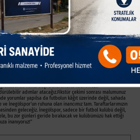
ısıyla İnegölspor’umuza destek olacak olan firmalarımız için
sebeple İnegölspor sevdalıların desteğine bugün için değil bu
üksek daha sürdürülebilir bir İnegölspor” için talibiz.Şunu net
uşu çok kıymetli. Bu nedenle, aşırı mali disiplinle hareket
durarak kaynaklarımızı en verimli şekilde kullanmayı tercih
bugününe değil geleceğine talip olduk! Kulübümüzü daha güçlü
gelir projeleri üzerinde çalışıyoruz. Bu projeler,
 bir kulüp haline getirecek. Sizlerden ricamız, bu süreçte
nik direktörlük görevine, değerli hocamız Sn. İsmail Güldüren
kadar güveniyoruz. Hocamızın liderliğinde, takımımız sahada
bir şüphemiz yok. Ayrıca, çok yakın bir zamanda transfer
oğrultusunda nokta atışı transferlerle kadromuzu
ürdürülebilir adımlar atacağız.Fikstür çekimi sonrası malumunuz
de yorumlar yapılsa da futbolun kâğıt üzerinde değil, sahada
ze ve İnegölspor’un ruhuna olan inancımız tam. Taraftarlarımızın
sinden geleceğiz. İnegölspor, sadece bir futbol kulübü değil,
l ele, bu zor günleri geride bırakacak ve kulübümüzü hak ettiği
muza inanıyoruz!”