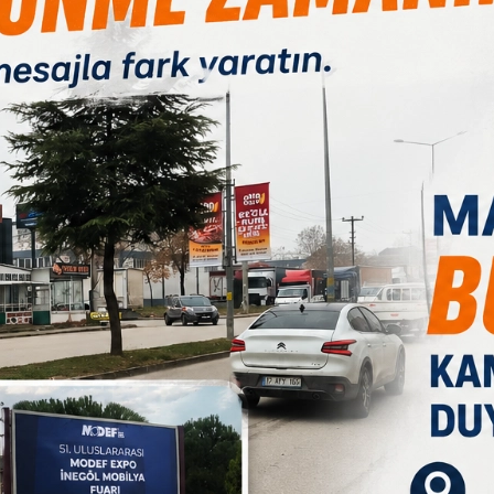
Paylas
Paylas
Paylas
etli İnegöllüler,Değerli İnegölspor Taraftarları,Göreve
unduğu zorlu koşulları aşması için siyasetçisinden belediye
imiz gece gündüz çalışıyoruz. Sizlerin haklı ve gururlu
ölspor’umuzun mevcut durumunu sizlerle ve kamuoyu ile şeffaf
mızı sizlerle aktarmak istiyoruz. Kongre sürecinde malumunuz
 karşı karşıya. Bu borcun bir kısmı, geçmiş dönemlerden kalan
u nezdinde transfer yasağına yol açmış. Yeni yönetim olarak,
a ödedik ve kalan kısmını en kısa sürede kapatmak için var
e kesinlikle çok önemli. Bir kere ilerde bir gün ayrıldığımızda
mak gibi bir hedefimiz olduğunu sizlerle özellikle paylaşmak
ceği herkes tarafından görüldü. Dolayısıyla temmuz ayı
ülebilir bir ödeme planına dönüştürüleceğimizi ifade etmek