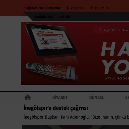
6 Ağustos 2026 Perşembe
47,58 TL
55,09 TL
HAKKIMIZDA
İLETIŞIM
SİYASET
GÜNCEL
E
İnegölspır'a destek çağrrısı
İnegölspor Başkanı Kani Ademoğlu, "Bize inanın, çünkü b