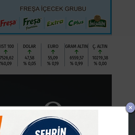
IST 100
DOLAR
EURO
GRAM ALTIN
Ç. ALTIN
7526,62
47,58
55,09
6559,57
10219,38
%0,09
% 0,05
% 0,19
% 0,99
% 0,00