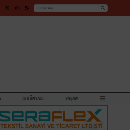
Ş
İŞ DÜNYASI
YAŞAM