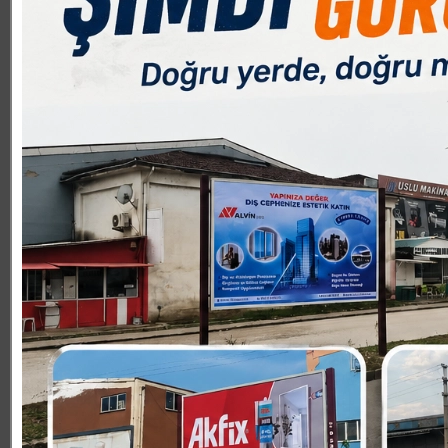
SPOR YORUM
19.06.2025 20:03:00
0
Paylas
Paylas
Kani Ademoğlu tazılı açıklamasında şunları söyledi. “Kıym
geldiğimiz kısa süre içerisinde, kulübümüzün içinde bul
başkanına, iş adamından taraftarına, yöneticisine her bir
desteğini de her zaman yüreğimizde hissediyoruz. İneg
biçimde paylaşmak ve geleceğe dair umut dolu planları
olduğu üzere Kulübümüz, kayda değer bir borç stoğu ile
futbolcu ödemeleri nedeniyle Türkiye Futbol Federasyon
bu borçların bir kısmını futbolcular ile müzakere yoluyl
gücümüzle çalışıyoruz. SGK, vergi gibi kamusal borçlar is
bizden sonraki yönetime tek kuruş devlet borcu bırakma
istiyorum. Zira takım otobüsü meselesi ile neler olabile
itibarıyla kamusal borçlarımızı yapılandırılarak sürdür
istiyorum.”