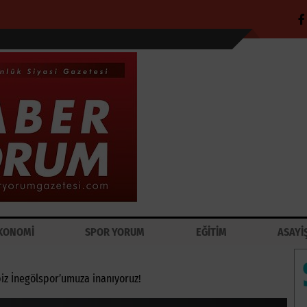
KONOMİ
SPOR YORUM
EĞİTİM
ASAYİ
iz İnegölspor’umuza inanıyoruz!