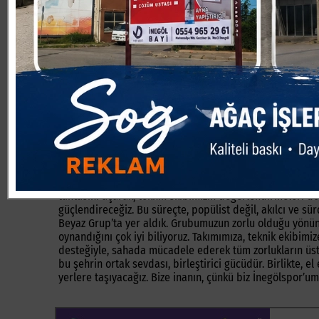
Küresel ekonominin durumu belli
“Türkiye ekonomisi de daralma sürecinden geçiyor. Dolay
de ekmek aslanın ağzında bunu da çok iyi biliyoruz. Bu 
kulübün geleceği için, “altyapısı güçlü, mücadele ruhu y
bir şekilde vurgulamak isterim:İnegölspor’umuzun her kur
ediyor, har vurup harman savuracak harcamalardan uzak 
ettiğimizden kimsenin şüphesi olmasın.Biz bu takımın 
bir biçimde geleceğe taşımak için yepyeni sürdürülebilir 
İnegölspor’umuzu mali açıdan daha bağımsız ve rekabetçi
bizlere güvenmeniz ve desteklerinizi esirgememeniz. Tek
ve ekibini getirdik. Kendilerine ve vizyonlarına sonuna 
İnegölspor’a yakışır bir mücadele sergileyeceğinden hiç
tahtasını açarak, teknik ekibimizin değerlendirmeleri d
güçlendireceğiz. Bu süreçte, popülist değil, akılcı ve s
Beyaz Grup’ta yer aldık. Grubumuzun zorlu olduğu yönün
oynandığını çok iyi biliyoruz. Takımımıza, teknik ekibimi
desteğiyle, sahada mücadele ederek tüm zorlukların üste
bu şehrin ortak sevdası, birleştirici gücüdür. Birlikte, e
yerlere taşıyacağız. Bize inanın, çünkü biz İnegölspor’u