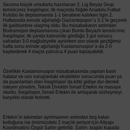
Sezona büyük umutlarla hazırlanan 2. Lig Beyaz Grup
temsilcimiz İnegölspor, ilk maçında Niğde Anadolu Futbol
Kulübü ile deplasmanda 1-1 berabere kalırken ligin 2.
Haftasında evinde ağırladığı Gaziantepspor´u 3-1´le geçerek
ilk galibiyetine ulaşmış oldu. Bu müsabakanın ardından
Bodrumspor deplasmanına çıkan Bordo Beyazlı temsilcimiz
İnegölspor, ilk yarıda kalesinde gördüğü 3 gol sonucu
sahadan 3-0 mağlubiyetle ayrılırken son olarak geçtiğimiz
hafta sonu evinde ağırladığı Kastamonuspor´a da 2-0
kaybederek 4 maçta yalnızca 4 puan toplayabildi.
Özellikle Kastamonuspor müsabakasında yapılan basit
hatalar ve son vuruşlardaki eksiklikler sonucunda puan ya
da puanlardan olan İnegölspor´da kötü gidişe dur demek
isteyen yönetim, Teknik Direktör İsmail Ertekin ile masaya
oturdu. İnegölspor, İsmail Ertekin ile anlaşarak sözleşmeyi
karşılıklı olarak feshetti.
Ertekin´in takımdan ayrılmasının ardından boş kalan
koltuğuna ise önümüzdeki 2 maçlık periyot için Altyapı
Koordinatörü Özgür Şahin getirildi. Şahin, bugün kupada