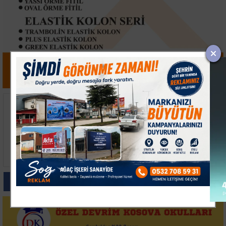
Bakan Memişoğlu
Yalova OSB ve
Çerkezköy'de Sağlık
Teknopark Litvanya'da
Ürünleri Tesislerini
İş Birliği Temaslarını
Ziyaret Etti
Tamamladı
Paylas
Paylas
Paylas
Paylas
Paylas