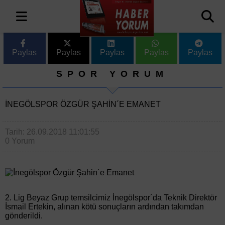
Paylas
Paylas
Paylas
Paylas
Paylas
SPOR YORUM
İNEGÖLSPOR ÖZGÜR ŞAHIN´E EMANET
Tarih: 26.09.2018 11:01:55
0 Yorum
2. Lig Beyaz Grup temsilcimiz İnegölspor´da Teknik Direktör
İsmail Ertekin, alınan kötü sonuçların ardından takımdan
gönderildi.