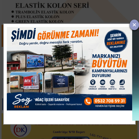
Uluslararası Bursa
Çanakkale Boğazı'nda
Festivali İlk Kez
Arıza Yapan Tanker
Çocuklara Kapılarını
Kurtarıldı
Açtı
Paylas
Paylas
Paylas
Paylas
Paylas